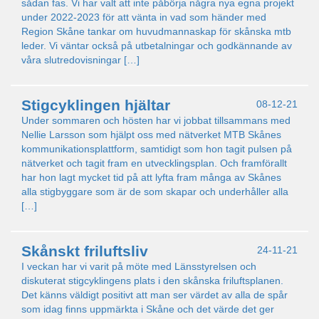
sådan fas. Vi har valt att inte påbörja några nya egna projekt
under 2022-2023 för att vänta in vad som händer med
Region Skåne tankar om huvudmannaskap för skånska mtb
leder. Vi väntar också på utbetalningar och godkännande av
våra slutredovisningar […]
Stigcyklingen hjältar
08-12-21
Under sommaren och hösten har vi jobbat tillsammans med
Nellie Larsson som hjälpt oss med nätverket MTB Skånes
kommunikationsplattform, samtidigt som hon tagit pulsen på
nätverket och tagit fram en utvecklingsplan. Och framförallt
har hon lagt mycket tid på att lyfta fram många av Skånes
alla stigbyggare som är de som skapar och underhåller alla
[…]
Skånskt friluftsliv
24-11-21
I veckan har vi varit på möte med Länsstyrelsen och
diskuterat stigcyklingens plats i den skånska friluftsplanen.
Det känns väldigt positivt att man ser värdet av alla de spår
som idag finns uppmärkta i Skåne och det värde det ger