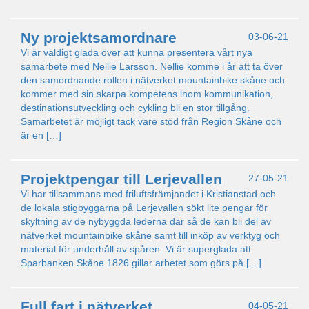
Ny projektsamordnare
03-06-21
Vi är väldigt glada över att kunna presentera vårt nya
samarbete med Nellie Larsson. Nellie komme i år att ta över
den samordnande rollen i nätverket mountainbike skåne och
kommer med sin skarpa kompetens inom kommunikation,
destinationsutveckling och cykling bli en stor tillgång.
Samarbetet är möjligt tack vare stöd från Region Skåne och
är en […]
Projektpengar till Lerjevallen
27-05-21
Vi har tillsammans med friluftsfrämjandet i Kristianstad och
de lokala stigbyggarna på Lerjevallen sökt lite pengar för
skyltning av de nybyggda lederna där så de kan bli del av
nätverket mountainbike skåne samt till inköp av verktyg och
material för underhåll av spåren. Vi är superglada att
Sparbanken Skåne 1826 gillar arbetet som görs på […]
Full fart i nätverket
04-05-21