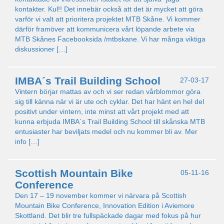
kontakter. Kul!! Det innebär också att det är mycket att göra
varför vi valt att prioritera projektet MTB Skåne. Vi kommer
därför framöver att kommunicera vårt löpande arbete via
MTB Skånes Facebooksida /mtbskane. Vi har många viktiga
diskussioner […]
IMBA´s Trail Building School
27-03-17
Vintern börjar mattas av och vi ser redan vårblommor göra
sig till känna när vi är ute och cyklar. Det har hänt en hel del
positivt under vintern, inte minst att vårt projekt med att
kunna erbjuda IMBA´s Trail Building School till skånska MTB
entusiaster har beviljats medel och nu kommer bli av. Mer
info […]
Scottish Mountain Bike
05-11-16
Conference
Den 17 – 19 november kommer vi närvara på Scottish
Mountain Bike Conference, Innovation Edition i Aviemore
Skottland. Det blir tre fullspäckade dagar med fokus på hur