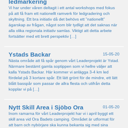
ledmarkering
Vi har under våren deltagit i ett antal workshops med fokus
på att få fram ett nationellt ramverk för ledgradering och
skyltning. Ett bra initiativ då det behövs ett ”nationellt”
ägarskap av frågan, något som blir tydligt att det saknas när
alla olika regionala initiativ samlas. Viktigt att detta arbete
fortsätter med ett brett perspektiv […]
Ystads Backar
15-05-20
Nästa område att få spår genom vårt Leaderprojekt är Ystad.
Närmare bestämt gamla soptippen som vi hellre väljer att
kalla Ystads Backar. Här kommer vi anlägga 3-4 km led
fördelat på 3 kortare spår. Ett lätt grönt för de mindre, ett lätt
blått basspår som passar de allra flesta och utifrån detta
kopplar vi på […]
Nytt Skill Area i Sjöbo Ora
01-05-20
Inom ramarna för vårt Leaderprojekt har vi i april byggt ett
skill area vid Ora Badets camping. Området är utformat för
att barn och nybörjare ska kunna bekanta sig med sina