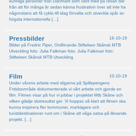
kunniga personer från Danmark som varit med på resan där
från att för många år sedan känna frustration över att inte ha
någonstans att få cykla till idag förvalta och utveckla spår av
högsta internationella […]
Pressbilder
16-10-19
Bilder på Fredric Piper, Ordförande Stiftelsen Skånsk MTB
Utveckling foto: Julia Falkman foto: Julia Falkman foto:
Stiftelsen Skånsk MTB Utveckling
Film
10-10-19
Under vårens arbete med stigarna på Spillepengens
Fritidsområde dokumenterade vi vårt arbete och gjorde en
film. Filmen visar på hur vi jobbar i projektet Mtb Skåne och
vilken glädje slutresultat ger. Vi hoppas så klart att filmen ska
kunna inspirera fler kommuner, markägare och
turistdestinationer runt om i Skåne att våga satsa på liknande
projekt. […]