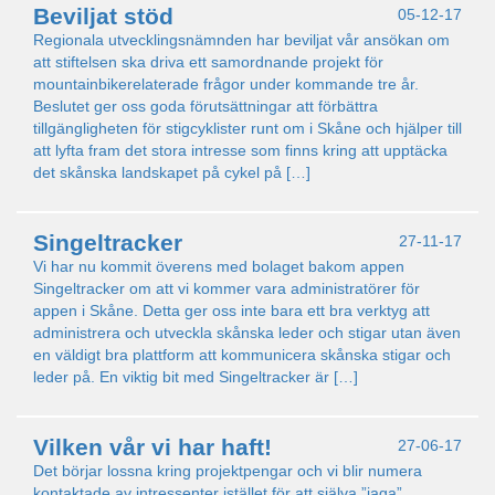
Beviljat stöd
05-12-17
Regionala utvecklingsnämnden har beviljat vår ansökan om
att stiftelsen ska driva ett samordnande projekt för
mountainbikerelaterade frågor under kommande tre år.
Beslutet ger oss goda förutsättningar att förbättra
tillgängligheten för stigcyklister runt om i Skåne och hjälper till
att lyfta fram det stora intresse som finns kring att upptäcka
det skånska landskapet på cykel på […]
Singeltracker
27-11-17
Vi har nu kommit överens med bolaget bakom appen
Singeltracker om att vi kommer vara administratörer för
appen i Skåne. Detta ger oss inte bara ett bra verktyg att
administrera och utveckla skånska leder och stigar utan även
en väldigt bra plattform att kommunicera skånska stigar och
leder på. En viktig bit med Singeltracker är […]
Vilken vår vi har haft!
27-06-17
Det börjar lossna kring projektpengar och vi blir numera
kontaktade av intressenter istället för att själva ”jaga”