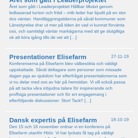
Året som gått i Leaderprojektet Hållbar tillväxt genom
ledbaserad turism och fritid – mtb leder har bjudit på en stor
dos väntan. Handläggningstiderna på såväl kommuner som
Länsstyrelse drar ut mer på tiden än vad vi kunnat förvänta
oss, och samtidigt väntar markägarna med att ge slutgiltiga
ok att köra igång tills de vet att […]
Presentationer Elisefarm
27-11-19
Konferenserna på Elisefarm blev välbesökta och väldigt
uppskattade. Såväl deltagare som personer som missade
dagen pga av sjukdom har efterfrågat presentationerna som
vi nu delar med oss av här på hemsidan. Vi vill också passa
på att tacka våra inbjudna talare för inspirerande och
proffsiga presentationer och för ert engagemang i
efterföljande diskussioner. Stort Tack!! […]
Dansk expertis på Elisefarm
18-10-19
Den 15 och 16 november ordnar vi en konferens på
Elisefarm utanför Höör. Vi har lyckats få tag på väldigt