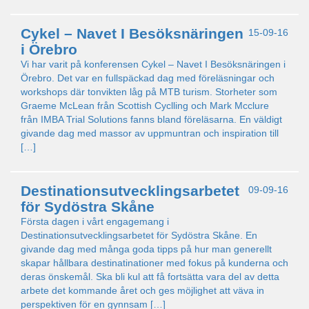
Cykel – Navet I Besöksnäringen
15-09-16
i Örebro
Vi har varit på konferensen Cykel – Navet I Besöksnäringen i
Örebro. Det var en fullspäckad dag med föreläsningar och
workshops där tonvikten låg på MTB turism. Storheter som
Graeme McLean från Scottish Cyclling och Mark Mcclure
från IMBA Trial Solutions fanns bland föreläsarna. En väldigt
givande dag med massor av uppmuntran och inspiration till
[…]
Destinationsutvecklingsarbetet
09-09-16
för Sydöstra Skåne
Första dagen i vårt engagemang i
Destinationsutvecklingsarbetet för Sydöstra Skåne. En
givande dag med många goda tipps på hur man generellt
skapar hållbara destinatinationer med fokus på kunderna och
deras önskemål. Ska bli kul att få fortsätta vara del av detta
arbete det kommande året och ges möjlighet att väva in
perspektiven för en gynnsam […]