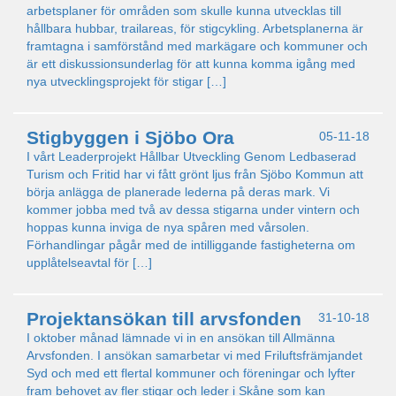
arbetsplaner för områden som skulle kunna utvecklas till
hållbara hubbar, trailareas, för stigcykling. Arbetsplanerna är
framtagna i samförstånd med markägare och kommuner och
är ett diskussionsunderlag för att kunna komma igång med
nya utvecklingsprojekt för stigar […]
Stigbyggen i Sjöbo Ora
05-11-18
I vårt Leaderprojekt Hållbar Utveckling Genom Ledbaserad
Turism och Fritid har vi fått grönt ljus från Sjöbo Kommun att
börja anlägga de planerade lederna på deras mark. Vi
kommer jobba med två av dessa stigarna under vintern och
hoppas kunna inviga de nya spåren med vårsolen.
Förhandlingar pågår med de intilliggande fastigheterna om
upplåtelseavtal för […]
Projektansökan till arvsfonden
31-10-18
I oktober månad lämnade vi in en ansökan till Allmänna
Arvsfonden. I ansökan samarbetar vi med Friluftsfrämjandet
Syd och med ett flertal kommuner och föreningar och lyfter
fram behovet av fler stigar och leder i Skåne som kan