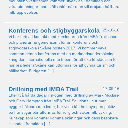
mountainbiketurismen kommer utvecklas i framtiden och
vilka utmaningar man ställs inför när man vill erbjuda hållbara
mtb upplevelser.
Konferens och stigbyggarskola
25-10-16
Vi har fortsatt kontakt med kursledarna från IMBA Trailschool
och planerar nu gemensamt för en konferens och
stigbyggarskola i Skåne hösten 2017. Vi kommer väva
samman denna konferens med en marknadsundersökning
kring den internationella mtb triben för att öka förståelsen för
hur bra leder i Skåne kan utformas för att gynna turism och
hållbarhet. Budgeten […]
Drillning med IMBA Trail
17-09-16
Efter två hårda dagar i skogen med drillning av Mark Mcclure
och Gary Hampton från IMBA Trail Solutions i hur man
bygger hållbara mtb leder, har vi nu fått helt nya perspektiv
på hur stigar bör utformas för rolig och säker mtb cykling.
Kunskap som kommer komma skåningar och dess besökare
till godo i framtiden […]