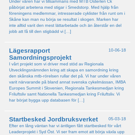
Under våren har vi tillsammans med MTB Österlen Ck
påbörjat arbetena med stigar i Smedstorp. Med hjälp från
föreningens medlemmar, intresserade cyklister från runt om i
Skåne kan man nu börja se resultat i skogen. Marken har
inte alltid varit den mest lättarbetade och än återstår en del
jobb att få till den stigbädd vi […]
Lägesrapport
10-06-18
Samordningsprojekt
I vårt projekt som vi driver med stöd av Regionala
Utvecklingsnämnden kring att skapa en samordning kring
den skånska mtb-rörelsen rullar det på. Vi har under våren
varit närvarande på bland annat svenska cykelmässan, IMBA
Europes Summit i Slovenien, Regionala Tankesmedjan kring
Friluftsliv samt Nationella Tankesmedjan kring Friluftsliv. Vi
har börjat bygga upp databasen för […]
Startbesked Jordbruksverket
05-03-18
Efter en lång väntan har vi äntligen fått startbesked för vårt
Leaderprojekt i Syd Öst. Vi ser fram emot att börja växla upp