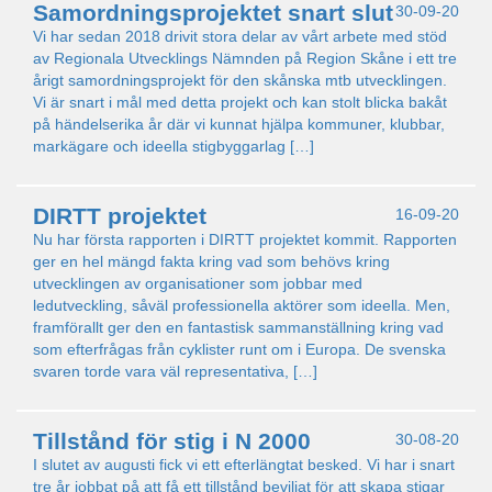
Samordningsprojektet snart slut
30-09-20
Vi har sedan 2018 drivit stora delar av vårt arbete med stöd
av Regionala Utvecklings Nämnden på Region Skåne i ett tre
årigt samordningsprojekt för den skånska mtb utvecklingen.
Vi är snart i mål med detta projekt och kan stolt blicka bakåt
på händelserika år där vi kunnat hjälpa kommuner, klubbar,
markägare och ideella stigbyggarlag […]
DIRTT projektet
16-09-20
Nu har första rapporten i DIRTT projektet kommit. Rapporten
ger en hel mängd fakta kring vad som behövs kring
utvecklingen av organisationer som jobbar med
ledutveckling, såväl professionella aktörer som ideella. Men,
framförallt ger den en fantastisk sammanställning kring vad
som efterfrågas från cyklister runt om i Europa. De svenska
svaren torde vara väl representativa, […]
Tillstånd för stig i N 2000
30-08-20
I slutet av augusti fick vi ett efterlängtat besked. Vi har i snart
tre år jobbat på att få ett tillstånd beviljat för att skapa stigar