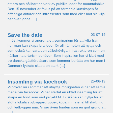
ett bra och hållbart nätverk av publika leder för mountainbike.
Den 15 november är fokus på att förmedla kunskapen åt
offentliga aktörer och intressenter som med eller mot sin vilja
behöver jobba […]
Save the date
03-07-19
I höst kommer vi anordna ett seminarium för att lyfta fram
hur man kan skapa bra leder för allmänheten att nyttja och
som också kan vara den välbehövliga infrastrukturen som en
hållbar naturturism behöver. Som inspiration har vi klart med
tre danska gästföreläsare som kommer berätta om hur man i
Danmark lyckats skapa en stark […]
Insamling via facebook
25-06-19
Vi provar nu i sommar att utnyttja möjligheten vi har att samla
medel via facebook. Vi har startat en riktad insamling för att
skapa en fond som vårt projekt MTB Skåne kan nyttja för att
stötta lokala stigbyggargrupper, köpa in material till skyltning
och ledbyggen mm. Vi ser även fonden som en god grund att
[…]