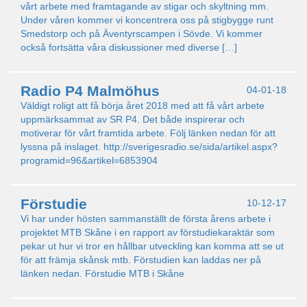
vårt arbete med framtagande av stigar och skyltning mm.
Under våren kommer vi koncentrera oss på stigbygge runt
Smedstorp och på Äventyrscampen i Sövde. Vi kommer
också fortsätta våra diskussioner med diverse […]
Radio P4 Malmöhus
04-01-18
Väldigt roligt att få börja året 2018 med att få vårt arbete
uppmärksammat av SR P4. Det både inspirerar och
motiverar för vårt framtida arbete. Följ länken nedan för att
lyssna på inslaget. http://sverigesradio.se/sida/artikel.aspx?
programid=96&artikel=6853904
Förstudie
10-12-17
Vi har under hösten sammanställt de första årens arbete i
projektet MTB Skåne i en rapport av förstudiekaraktär som
pekar ut hur vi tror en hållbar utveckling kan komma att se ut
för att främja skånsk mtb. Förstudien kan laddas ner på
länken nedan. Förstudie MTB i Skåne