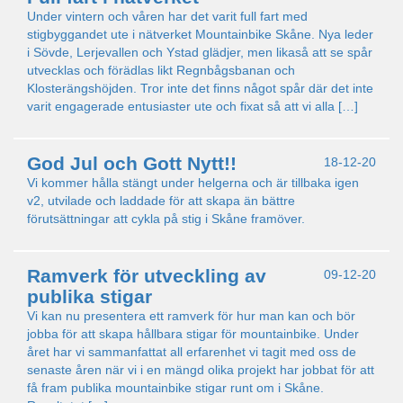
Under vintern och våren har det varit full fart med
stigbyggandet ute i nätverket Mountainbike Skåne. Nya leder
i Sövde, Lerjevallen och Ystad glädjer, men likaså att se spår
utvecklas och förädlas likt Regnbågsbanan och
Klosterängshöjden. Tror inte det finns något spår där det inte
varit engagerade entusiaster ute och fixat så att vi alla […]
God Jul och Gott Nytt!!
18-12-20
Vi kommer hålla stängt under helgerna och är tillbaka igen
v2, utvilade och laddade för att skapa än bättre
förutsättningar att cykla på stig i Skåne framöver.
Ramverk för utveckling av
09-12-20
publika stigar
Vi kan nu presentera ett ramverk för hur man kan och bör
jobba för att skapa hållbara stigar för mountainbike. Under
året har vi sammanfattat all erfarenhet vi tagit med oss de
senaste åren när vi i en mängd olika projekt har jobbat för att
få fram publika mountainbike stigar runt om i Skåne.