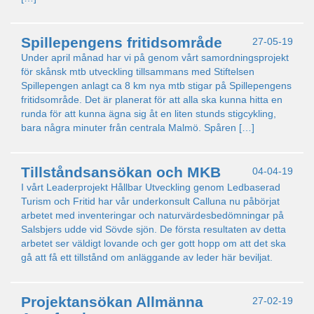
Spillepengens fritidsområde
27-05-19
Under april månad har vi på genom vårt samordningsprojekt
för skånsk mtb utveckling tillsammans med Stiftelsen
Spillepengen anlagt ca 8 km nya mtb stigar på Spillepengens
fritidsområde. Det är planerat för att alla ska kunna hitta en
runda för att kunna ägna sig åt en liten stunds stigcykling,
bara några minuter från centrala Malmö. Spåren […]
Tillståndsansökan och MKB
04-04-19
I vårt Leaderprojekt Hållbar Utveckling genom Ledbaserad
Turism och Fritid har vår underkonsult Calluna nu påbörjat
arbetet med inventeringar och naturvärdesbedömningar på
Salsbjers udde vid Sövde sjön. De första resultaten av detta
arbetet ser väldigt lovande och ger gott hopp om att det ska
gå att få ett tillstånd om anläggande av leder här beviljat.
Projektansökan Allmänna
27-02-19