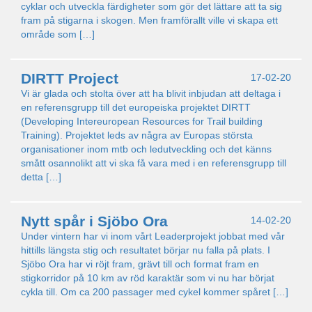
cyklar och utveckla färdigheter som gör det lättare att ta sig
fram på stigarna i skogen. Men framförallt ville vi skapa ett
område som […]
DIRTT Project
17-02-20
Vi är glada och stolta över att ha blivit inbjudan att deltaga i
en referensgrupp till det europeiska projektet DIRTT
(Developing Intereuropean Resources for Trail building
Training). Projektet leds av några av Europas största
organisationer inom mtb och ledutveckling och det känns
smått osannolikt att vi ska få vara med i en referensgrupp till
detta […]
Nytt spår i Sjöbo Ora
14-02-20
Under vintern har vi inom vårt Leaderprojekt jobbat med vår
hittills längsta stig och resultatet börjar nu falla på plats. I
Sjöbo Ora har vi röjt fram, grävt till och format fram en
stigkorridor på 10 km av röd karaktär som vi nu har börjat
cykla till. Om ca 200 passager med cykel kommer spåret […]