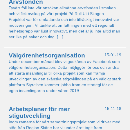
Arvsfonden
Tyvärr föll inte vår ansökan allmänna arvsfonden i smaken
och vi fick avslag på vårt projekt På Rull Ut i Skogen.
Projektet var för omfattande och inte tillräckligt innovativt var
motiveringen. Vi tänkte att omfattningen med ett regionalt
helhetsgrepp var ljust innovativt, men det är ju inte alltid man
ser lika på saker och ting. […]
Välgörenhetsorganisation
15-01-19
Under december månad blev vi godkända av Facebook som
välgörenhetsorganisation. Detta möjliggör för oss och andra
att starta insamlingar till olika projekt som kan främja
utvecklingen av den skånska stigcyklingen på en väldigt stark
plattform Styrelsen kommer jobba fram en strategi för de
egna insamlingarna under våren 2019.
Arbetsplaner för mer
15-11-18
stigutveckling
Inom ramarna för vårt samordningsprojekt som vi driver med
stöd från Region Skåne har vi under året tagit fram