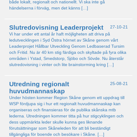
både lokalt, regionalt och nationellt. Vi ska inte gå
händelserna i förväg, men det känns […]
Slutredovisning Leaderprojekt
27-10-21
Vi har under ett antal år haft möjligheten att driva på
ledutvecklingen i Syd Östra hörnet av Skåne genom vårt
Leaderprojet Hållbar Utveckling Genom Ledbaserad Tursim
och Fritid. Nu är 40 km stig färdiga och skyltade på fyra olika
områden i Ystad, Smedstorp, Sjöbo och Sövde. Nu återstår
slutredovisning i vinter och lite brainstorming kring […]
Utredning regionalt
25-08-21
huvudmannaskap
Under hösten kommer Region Skåne genom ett uppdrag till
WSP fördjupa sig i hur ett regionalt huvudmannaskap kan
organiseras och finansieras för de publika skånska mtb
lederna. Utredningen kommer titta på hur stigcyklingen och
dess uppmärkta leder skulle kunna ges liknande
förutsättningar som Skåneleden för att bli beständigt
tillgängliga för boende och besökare i Skåne. […]