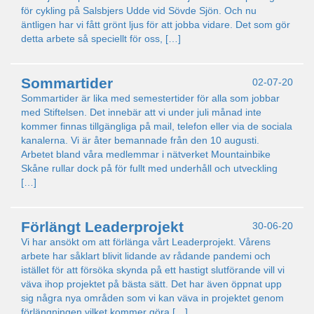
för cykling på Salsbjers Udde vid Sövde Sjön. Och nu
äntligen har vi fått grönt ljus för att jobba vidare. Det som gör
detta arbete så speciellt för oss, […]
Sommartider
02-07-20
Sommartider är lika med semestertider för alla som jobbar
med Stiftelsen. Det innebär att vi under juli månad inte
kommer finnas tillgängliga på mail, telefon eller via de sociala
kanalerna. Vi är åter bemannade från den 10 augusti.
Arbetet bland våra medlemmar i nätverket Mountainbike
Skåne rullar dock på för fullt med underhåll och utveckling
[…]
Förlängt Leaderprojekt
30-06-20
Vi har ansökt om att förlänga vårt Leaderprojekt. Vårens
arbete har såklart blivit lidande av rådande pandemi och
istället för att försöka skynda på ett hastigt slutförande vill vi
väva ihop projektet på bästa sätt. Det har även öppnat upp
sig några nya områden som vi kan väva in projektet genom
förlängningen vilket kommer göra […]