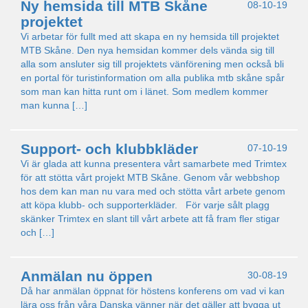
Ny hemsida till MTB Skåne
08-10-19
projektet
Vi arbetar för fullt med att skapa en ny hemsida till projektet
MTB Skåne. Den nya hemsidan kommer dels vända sig till
alla som ansluter sig till projektets vänförening men också bli
en portal för turistinformation om alla publika mtb skåne spår
som man kan hitta runt om i länet. Som medlem kommer
man kunna […]
Support- och klubbkläder
07-10-19
Vi är glada att kunna presentera vårt samarbete med Trimtex
för att stötta vårt projekt MTB Skåne. Genom vår webbshop
hos dem kan man nu vara med och stötta vårt arbete genom
att köpa klubb- och supporterkläder. För varje sålt plagg
skänker Trimtex en slant till vårt arbete att få fram fler stigar
och […]
Anmälan nu öppen
30-08-19
Då har anmälan öppnat för höstens konferens om vad vi kan
lära oss från våra Danska vänner när det gäller att bygga ut