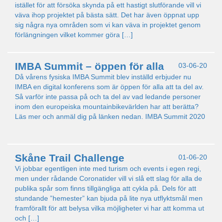
istället för att försöka skynda på ett hastigt slutförande vill vi
väva ihop projektet på bästa sätt. Det har även öppnat upp
sig några nya områden som vi kan väva in projektet genom
förlängningen vilket kommer göra […]
IMBA Summit – öppen för alla
03-06-20
Då vårens fysiska IMBA Summit blev inställd erbjuder nu
IMBA en digital konferens som är öppen för alla att ta del av.
Så varför inte passa på och ta del av vad ledande personer
inom den europeiska mountainbikevärlden har att berätta?
Läs mer och anmäl dig på länken nedan. IMBA Summit 2020
Skåne Trail Challenge
01-06-20
Vi jobbar egentligen inte med turism och events i egen regi,
men under rådande Coronatider vill vi slå ett slag för alla de
publika spår som finns tillgängliga att cykla på. Dels för att
stundande ”hemester” kan bjuda på lite nya utflyktsmål men
framförallt för att belysa vilka möjligheter vi har att komma ut
och […]