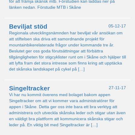
för att främja skånsk mtb. Förstudien kan laddas ner på
länken nedan. Förstudie MTB i Skåne
Beviljat stöd
05-12-17
Regionala utvecklingsnämnden har beviljat vår ansökan om
att stiftelsen ska driva ett samordnande projekt för
mountainbikerelaterade frågor under kommande tre år.
Beslutet ger oss goda förutsättningar att förbättra
tillgängligheten för stigcyklister runt om i Skåne och hjälper till
att lyfta fram det stora intresse som finns kring att upptäcka
det skånska landskapet på cykel på […]
Singeltracker
27-11-17
Vi har nu kommit överens med bolaget bakom appen
Singeltracker om att vi kommer vara administratörer för
appen i Skåne. Detta ger oss inte bara ett bra verktyg att
administrera och utveckla skånska leder och stigar utan även
en väldigt bra plattform att kommunicera skånska stigar och
leder på. En viktig bit med Singeltracker är […]