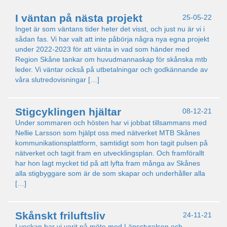
I väntan på nästa projekt
25-05-22
Inget är som väntans tider heter det visst, och just nu är vi i
sådan fas. Vi har valt att inte påbörja några nya egna projekt
under 2022-2023 för att vänta in vad som händer med
Region Skåne tankar om huvudmannaskap för skånska mtb
leder. Vi väntar också på utbetalningar och godkännande av
våra slutredovisningar […]
Stigcyklingen hjältar
08-12-21
Under sommaren och hösten har vi jobbat tillsammans med
Nellie Larsson som hjälpt oss med nätverket MTB Skånes
kommunikationsplattform, samtidigt som hon tagit pulsen på
nätverket och tagit fram en utvecklingsplan. Och framförallt
har hon lagt mycket tid på att lyfta fram många av Skånes
alla stigbyggare som är de som skapar och underhåller alla
[…]
Skånskt friluftsliv
24-11-21
I veckan har vi varit på möte med Länsstyrelsen och