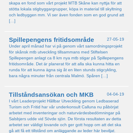
skapa en fond som vårt projekt MTB Skåne kan nyttja för att
stötta lokala stigbyggargrupper, köpa in material till skyltning
och ledbyggen mm. Vi ser även fonden som en god grund att
[…]
Spillepengens fritidsområde
27-05-19
Under april månad har vi på genom vårt samordningsprojekt
för skånsk mtb utveckling tillsammans med Stiftelsen
Spillepengen anlagt ca 8 km nya mtb stigar på Spillepengens
fritidsområde. Det är planerat för att alla ska kunna hitta en
runda för att kunna ägna sig åt en liten stunds stigcykling,
bara några minuter från centrala Malmö. Spåren […]
Tillståndsansökan och MKB
04-04-19
I vårt Leaderprojekt Hållbar Utveckling genom Ledbaserad
Turism och Fritid har vår underkonsult Calluna nu påbörjat
arbetet med inventeringar och naturvärdesbedömningar på
Salsbjers udde vid Sövde sjön. De första resultaten av detta
arbetet ser väldigt lovande och ger gott hopp om att det ska
gå att få ett tillstånd om anläggande av leder här beviljat.