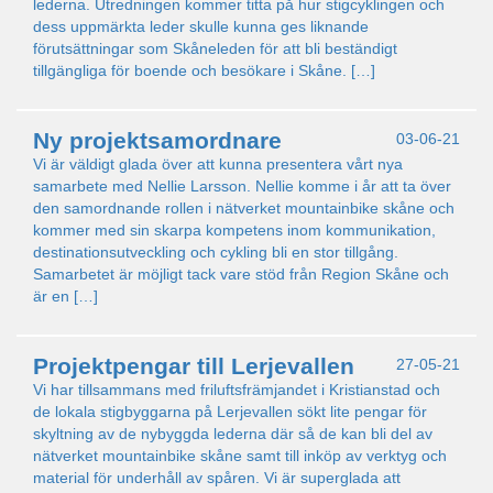
lederna. Utredningen kommer titta på hur stigcyklingen och
dess uppmärkta leder skulle kunna ges liknande
förutsättningar som Skåneleden för att bli beständigt
tillgängliga för boende och besökare i Skåne. […]
Ny projektsamordnare
03-06-21
Vi är väldigt glada över att kunna presentera vårt nya
samarbete med Nellie Larsson. Nellie komme i år att ta över
den samordnande rollen i nätverket mountainbike skåne och
kommer med sin skarpa kompetens inom kommunikation,
destinationsutveckling och cykling bli en stor tillgång.
Samarbetet är möjligt tack vare stöd från Region Skåne och
är en […]
Projektpengar till Lerjevallen
27-05-21
Vi har tillsammans med friluftsfrämjandet i Kristianstad och
de lokala stigbyggarna på Lerjevallen sökt lite pengar för
skyltning av de nybyggda lederna där så de kan bli del av
nätverket mountainbike skåne samt till inköp av verktyg och
material för underhåll av spåren. Vi är superglada att