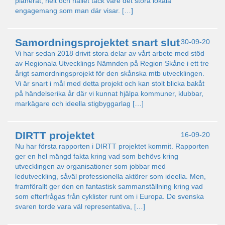
planerat, helt och hållet tack vare det stora lokala
engagemang som man där visar. […]
Samordningsprojektet snart slut
30-09-20
Vi har sedan 2018 drivit stora delar av vårt arbete med stöd
av Regionala Utvecklings Nämnden på Region Skåne i ett tre
årigt samordningsprojekt för den skånska mtb utvecklingen.
Vi är snart i mål med detta projekt och kan stolt blicka bakåt
på händelserika år där vi kunnat hjälpa kommuner, klubbar,
markägare och ideella stigbyggarlag […]
DIRTT projektet
16-09-20
Nu har första rapporten i DIRTT projektet kommit. Rapporten
ger en hel mängd fakta kring vad som behövs kring
utvecklingen av organisationer som jobbar med
ledutveckling, såväl professionella aktörer som ideella. Men,
framförallt ger den en fantastisk sammanställning kring vad
som efterfrågas från cyklister runt om i Europa. De svenska
svaren torde vara väl representativa, […]