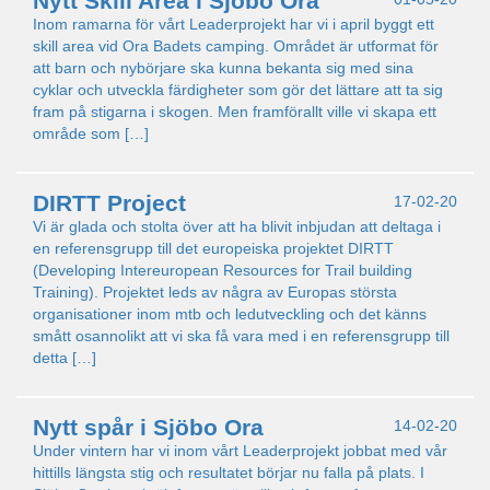
Nytt Skill Area i Sjöbo Ora
Inom ramarna för vårt Leaderprojekt har vi i april byggt ett
skill area vid Ora Badets camping. Området är utformat för
att barn och nybörjare ska kunna bekanta sig med sina
cyklar och utveckla färdigheter som gör det lättare att ta sig
fram på stigarna i skogen. Men framförallt ville vi skapa ett
område som […]
DIRTT Project
17-02-20
Vi är glada och stolta över att ha blivit inbjudan att deltaga i
en referensgrupp till det europeiska projektet DIRTT
(Developing Intereuropean Resources for Trail building
Training). Projektet leds av några av Europas största
organisationer inom mtb och ledutveckling och det känns
smått osannolikt att vi ska få vara med i en referensgrupp till
detta […]
Nytt spår i Sjöbo Ora
14-02-20
Under vintern har vi inom vårt Leaderprojekt jobbat med vår
hittills längsta stig och resultatet börjar nu falla på plats. I