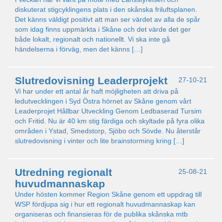
diskuterat stigcyklingens plats i den skånska friluftsplanen.
Det känns väldigt positivt att man ser värdet av alla de spår
som idag finns uppmärkta i Skåne och det värde det ger
både lokalt, regionalt och nationellt. Vi ska inte gå
händelserna i förväg, men det känns […]
Slutredovisning Leaderprojekt
27-10-21
Vi har under ett antal år haft möjligheten att driva på
ledutvecklingen i Syd Östra hörnet av Skåne genom vårt
Leaderprojet Hållbar Utveckling Genom Ledbaserad Tursim
och Fritid. Nu är 40 km stig färdiga och skyltade på fyra olika
områden i Ystad, Smedstorp, Sjöbo och Sövde. Nu återstår
slutredovisning i vinter och lite brainstorming kring […]
Utredning regionalt
25-08-21
huvudmannaskap
Under hösten kommer Region Skåne genom ett uppdrag till
WSP fördjupa sig i hur ett regionalt huvudmannaskap kan
organiseras och finansieras för de publika skånska mtb