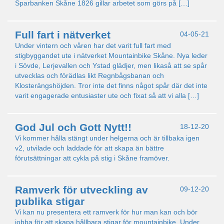
Sparbanken Skåne 1826 gillar arbetet som görs på […]
Full fart i nätverket
04-05-21
Under vintern och våren har det varit full fart med
stigbyggandet ute i nätverket Mountainbike Skåne. Nya leder
i Sövde, Lerjevallen och Ystad glädjer, men likaså att se spår
utvecklas och förädlas likt Regnbågsbanan och
Klosterängshöjden. Tror inte det finns något spår där det inte
varit engagerade entusiaster ute och fixat så att vi alla […]
God Jul och Gott Nytt!!
18-12-20
Vi kommer hålla stängt under helgerna och är tillbaka igen
v2, utvilade och laddade för att skapa än bättre
förutsättningar att cykla på stig i Skåne framöver.
Ramverk för utveckling av
09-12-20
publika stigar
Vi kan nu presentera ett ramverk för hur man kan och bör
jobba för att skapa hållbara stigar för mountainbike. Under