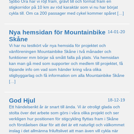
Sjöbo Ora har vi röjt fram, grävt till och format fram en
stigkorridor på 10 km av röd karaktär som vi nu har börjat
cykla till. Om ca 200 passager med cykel kommer spåret […]
Nya hemsidan för Mountainbike
14-01-20
Skåne
Vi har nu testkört vår nya hemsida för projektet och
vänföreningen Mountainbike Skåne i två månader och
funktioner mm börjar så smått falla på plats. Via hemsidan
kan man gå med som supporter och medlem till projektet, få
löpande info om vad som händer kring våra olika
stigbyggarlag och få information om alla Mountainbike Skåne
[…]
God Hjul
18-12-19
Ett händelserikt år är snart till ända. Vi är otroligt glada och
stolta över det arbete som görs i våra olika projekt och ser
verkligen hur positionen för stigcykling flyttas fram i Skåne
och förståelsen ökar för att det är ett naturligt och välkommet
inslag i det allmänna friluftslivet att man även vill cykla när