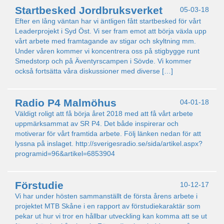
Startbesked Jordbruksverket
05-03-18
Efter en lång väntan har vi äntligen fått startbesked för vårt
Leaderprojekt i Syd Öst. Vi ser fram emot att börja växla upp
vårt arbete med framtagande av stigar och skyltning mm.
Under våren kommer vi koncentrera oss på stigbygge runt
Smedstorp och på Äventyrscampen i Sövde. Vi kommer
också fortsätta våra diskussioner med diverse […]
Radio P4 Malmöhus
04-01-18
Väldigt roligt att få börja året 2018 med att få vårt arbete
uppmärksammat av SR P4. Det både inspirerar och
motiverar för vårt framtida arbete. Följ länken nedan för att
lyssna på inslaget. http://sverigesradio.se/sida/artikel.aspx?
programid=96&artikel=6853904
Förstudie
10-12-17
Vi har under hösten sammanställt de första årens arbete i
projektet MTB Skåne i en rapport av förstudiekaraktär som
pekar ut hur vi tror en hållbar utveckling kan komma att se ut