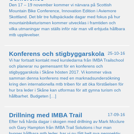
Den 17 – 19 november kommer vi närvara på Scottish
Mountain Bike Conference, Innovation Edition i Aviemore
Skottland. Det blir tre fullspäckade dagar med fokus på hur
mountainbiketurismen kommer utvecklas i framtiden och
vilka utmaningar man ställs inför när man vill erbjuda hållbara
mtb upplevelser.
Konferens och stigbyggarskola
25-10-16
Vi har fortsatt kontakt med kursledarna från IMBA Trailschool
och planerar nu gemensamt för en konferens och
stigbyggarskola i Skåne hösten 2017. Vi kommer väva
samman denna konferens med en marknadsundersökning
kring den internationella mtb triben för att öka förståelsen för
hur bra leder i Skåne kan utformas för att gynna turism och
hållbarhet. Budgeten […]
Drillning med IMBA Trail
17-09-16
Efter två hårda dagar i skogen med drillning av Mark Mcclure
och Gary Hampton från IMBA Trail Solutions i hur man
bygger hållbara mtb leder, har vi nu fått helt nya perspektiv