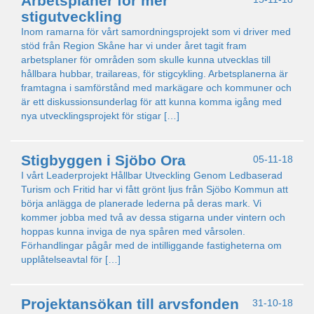
Arbetsplaner för mer
stigutveckling
Inom ramarna för vårt samordningsprojekt som vi driver med
stöd från Region Skåne har vi under året tagit fram
arbetsplaner för områden som skulle kunna utvecklas till
hållbara hubbar, trailareas, för stigcykling. Arbetsplanerna är
framtagna i samförstånd med markägare och kommuner och
är ett diskussionsunderlag för att kunna komma igång med
nya utvecklingsprojekt för stigar […]
Stigbyggen i Sjöbo Ora
05-11-18
I vårt Leaderprojekt Hållbar Utveckling Genom Ledbaserad
Turism och Fritid har vi fått grönt ljus från Sjöbo Kommun att
börja anlägga de planerade lederna på deras mark. Vi
kommer jobba med två av dessa stigarna under vintern och
hoppas kunna inviga de nya spåren med vårsolen.
Förhandlingar pågår med de intilliggande fastigheterna om
upplåtelseavtal för […]
Projektansökan till arvsfonden
31-10-18