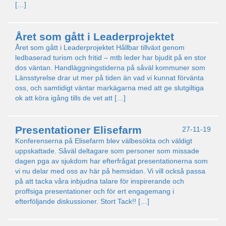
[…]
Året som gått i Leaderprojektet
Året som gått i Leaderprojektet Hållbar tillväxt genom
ledbaserad turism och fritid – mtb leder har bjudit på en stor
dos väntan. Handläggningstiderna på såväl kommuner som
Länsstyrelse drar ut mer på tiden än vad vi kunnat förvänta
oss, och samtidigt väntar markägarna med att ge slutgiltiga
ok att köra igång tills de vet att […]
Presentationer Elisefarm
27-11-19
Konferenserna på Elisefarm blev välbesökta och väldigt
uppskattade. Såväl deltagare som personer som missade
dagen pga av sjukdom har efterfrågat presentationerna som
vi nu delar med oss av här på hemsidan. Vi vill också passa
på att tacka våra inbjudna talare för inspirerande och
proffsiga presentationer och för ert engagemang i
efterföljande diskussioner. Stort Tack!! […]