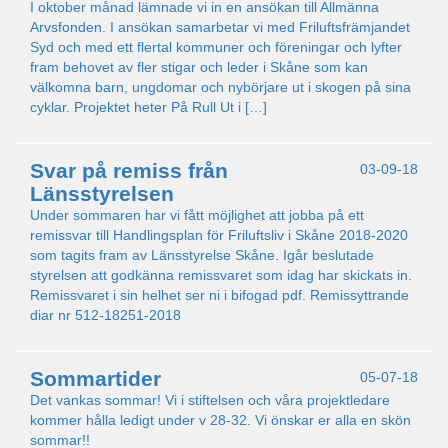
I oktober månad lämnade vi in en ansökan till Allmänna
Arvsfonden. I ansökan samarbetar vi med Friluftsfrämjandet
Syd och med ett flertal kommuner och föreningar och lyfter
fram behovet av fler stigar och leder i Skåne som kan
välkomna barn, ungdomar och nybörjare ut i skogen på sina
cyklar. Projektet heter På Rull Ut i […]
Svar på remiss från
03-09-18
Länsstyrelsen
Under sommaren har vi fått möjlighet att jobba på ett
remissvar till Handlingsplan för Friluftsliv i Skåne 2018-2020
som tagits fram av Länsstyrelse Skåne. Igår beslutade
styrelsen att godkänna remissvaret som idag har skickats in.
Remissvaret i sin helhet ser ni i bifogad pdf. Remissyttrande
diar nr 512-18251-2018
Sommartider
05-07-18
Det vankas sommar! Vi i stiftelsen och våra projektledare
kommer hålla ledigt under v 28-32. Vi önskar er alla en skön
sommar!!