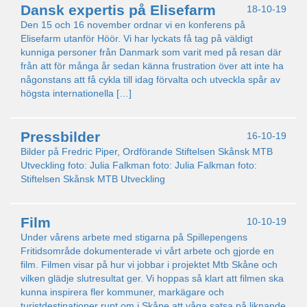
Dansk expertis på Elisefarm
18-10-19
Den 15 och 16 november ordnar vi en konferens på
Elisefarm utanför Höör. Vi har lyckats få tag på väldigt
kunniga personer från Danmark som varit med på resan där
från att för många år sedan känna frustration över att inte ha
någonstans att få cykla till idag förvalta och utveckla spår av
högsta internationella […]
Pressbilder
16-10-19
Bilder på Fredric Piper, Ordförande Stiftelsen Skånsk MTB
Utveckling foto: Julia Falkman foto: Julia Falkman foto:
Stiftelsen Skånsk MTB Utveckling
Film
10-10-19
Under vårens arbete med stigarna på Spillepengens
Fritidsområde dokumenterade vi vårt arbete och gjorde en
film. Filmen visar på hur vi jobbar i projektet Mtb Skåne och
vilken glädje slutresultat ger. Vi hoppas så klart att filmen ska
kunna inspirera fler kommuner, markägare och
turistdestinationer runt om i Skåne att våga satsa på liknande