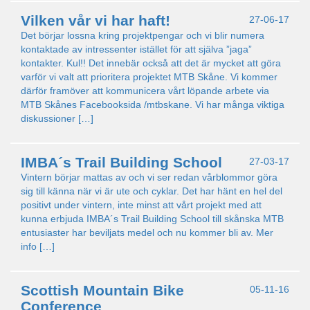
Vilken vår vi har haft!
27-06-17
Det börjar lossna kring projektpengar och vi blir numera
kontaktade av intressenter istället för att själva ”jaga”
kontakter. Kul!! Det innebär också att det är mycket att göra
varför vi valt att prioritera projektet MTB Skåne. Vi kommer
därför framöver att kommunicera vårt löpande arbete via
MTB Skånes Facebooksida /mtbskane. Vi har många viktiga
diskussioner […]
IMBA´s Trail Building School
27-03-17
Vintern börjar mattas av och vi ser redan vårblommor göra
sig till känna när vi är ute och cyklar. Det har hänt en hel del
positivt under vintern, inte minst att vårt projekt med att
kunna erbjuda IMBA´s Trail Building School till skånska MTB
entusiaster har beviljats medel och nu kommer bli av. Mer
info […]
Scottish Mountain Bike
05-11-16
Conference