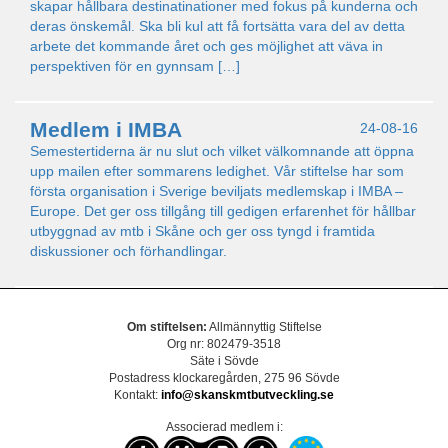
skapar hållbara destinatinationer med fokus på kunderna och
deras önskemål. Ska bli kul att få fortsätta vara del av detta
arbete det kommande året och ges möjlighet att väva in
perspektiven för en gynnsam […]
Medlem i IMBA
24-08-16
Semestertiderna är nu slut och vilket välkomnande att öppna
upp mailen efter sommarens ledighet. Vår stiftelse har som
första organisation i Sverige beviljats medlemskap i IMBA –
Europe. Det ger oss tillgång till gedigen erfarenhet för hållbar
utbyggnad av mtb i Skåne och ger oss tyngd i framtida
diskussioner och förhandlingar.
Om stiftelsen:
Allmännyttig Stiftelse
Org nr: 802479-3518
Säte i Sövde
Postadress klockaregården, 275 96 Sövde
Kontakt:
info@skanskmtbutveckling.se
Associerad medlem i: