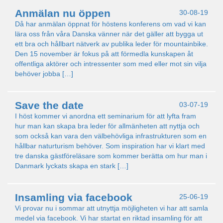
Anmälan nu öppen
30-08-19
Då har anmälan öppnat för höstens konferens om vad vi kan
lära oss från våra Danska vänner när det gäller att bygga ut
ett bra och hållbart nätverk av publika leder för mountainbike.
Den 15 november är fokus på att förmedla kunskapen åt
offentliga aktörer och intressenter som med eller mot sin vilja
behöver jobba […]
Save the date
03-07-19
I höst kommer vi anordna ett seminarium för att lyfta fram
hur man kan skapa bra leder för allmänheten att nyttja och
som också kan vara den välbehövliga infrastrukturen som en
hållbar naturturism behöver. Som inspiration har vi klart med
tre danska gästföreläsare som kommer berätta om hur man i
Danmark lyckats skapa en stark […]
Insamling via facebook
25-06-19
Vi provar nu i sommar att utnyttja möjligheten vi har att samla
medel via facebook. Vi har startat en riktad insamling för att