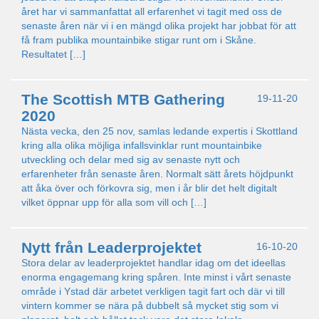
året har vi sammanfattat all erfarenhet vi tagit med oss de
senaste åren när vi i en mängd olika projekt har jobbat för att
få fram publika mountainbike stigar runt om i Skåne.
Resultatet […]
The Scottish MTB Gathering
19-11-20
2020
Nästa vecka, den 25 nov, samlas ledande expertis i Skottland
kring alla olika möjliga infallsvinklar runt mountainbike
utveckling och delar med sig av senaste nytt och
erfarenheter från senaste åren. Normalt sätt årets höjdpunkt
att åka över och förkovra sig, men i år blir det helt digitalt
vilket öppnar upp för alla som vill och […]
Nytt från Leaderprojektet
16-10-20
Stora delar av leaderprojektet handlar idag om det ideellas
enorma engagemang kring spåren. Inte minst i vårt senaste
område i Ystad där arbetet verkligen tagit fart och där vi till
vintern kommer se nära på dubbelt så mycket stig som vi