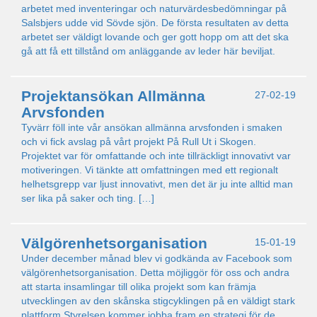
arbetet med inventeringar och naturvärdesbedömningar på
Salsbjers udde vid Sövde sjön. De första resultaten av detta
arbetet ser väldigt lovande och ger gott hopp om att det ska
gå att få ett tillstånd om anläggande av leder här beviljat.
Projektansökan Allmänna
27-02-19
Arvsfonden
Tyvärr föll inte vår ansökan allmänna arvsfonden i smaken
och vi fick avslag på vårt projekt På Rull Ut i Skogen.
Projektet var för omfattande och inte tillräckligt innovativt var
motiveringen. Vi tänkte att omfattningen med ett regionalt
helhetsgrepp var ljust innovativt, men det är ju inte alltid man
ser lika på saker och ting. […]
Välgörenhetsorganisation
15-01-19
Under december månad blev vi godkända av Facebook som
välgörenhetsorganisation. Detta möjliggör för oss och andra
att starta insamlingar till olika projekt som kan främja
utvecklingen av den skånska stigcyklingen på en väldigt stark
plattform Styrelsen kommer jobba fram en strategi för de