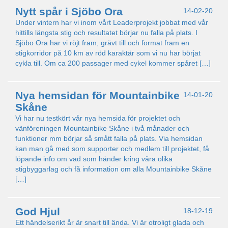
Nytt spår i Sjöbo Ora
14-02-20
Under vintern har vi inom vårt Leaderprojekt jobbat med vår
hittills längsta stig och resultatet börjar nu falla på plats. I
Sjöbo Ora har vi röjt fram, grävt till och format fram en
stigkorridor på 10 km av röd karaktär som vi nu har börjat
cykla till. Om ca 200 passager med cykel kommer spåret […]
Nya hemsidan för Mountainbike
14-01-20
Skåne
Vi har nu testkört vår nya hemsida för projektet och
vänföreningen Mountainbike Skåne i två månader och
funktioner mm börjar så smått falla på plats. Via hemsidan
kan man gå med som supporter och medlem till projektet, få
löpande info om vad som händer kring våra olika
stigbyggarlag och få information om alla Mountainbike Skåne
[…]
God Hjul
18-12-19
Ett händelserikt år är snart till ända. Vi är otroligt glada och