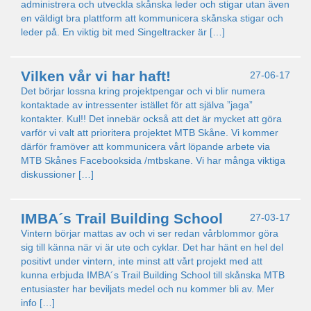
administrera och utveckla skånska leder och stigar utan även
en väldigt bra plattform att kommunicera skånska stigar och
leder på. En viktig bit med Singeltracker är […]
Vilken vår vi har haft!
27-06-17
Det börjar lossna kring projektpengar och vi blir numera
kontaktade av intressenter istället för att själva ”jaga”
kontakter. Kul!! Det innebär också att det är mycket att göra
varför vi valt att prioritera projektet MTB Skåne. Vi kommer
därför framöver att kommunicera vårt löpande arbete via
MTB Skånes Facebooksida /mtbskane. Vi har många viktiga
diskussioner […]
IMBA´s Trail Building School
27-03-17
Vintern börjar mattas av och vi ser redan vårblommor göra
sig till känna när vi är ute och cyklar. Det har hänt en hel del
positivt under vintern, inte minst att vårt projekt med att
kunna erbjuda IMBA´s Trail Building School till skånska MTB
entusiaster har beviljats medel och nu kommer bli av. Mer
info […]