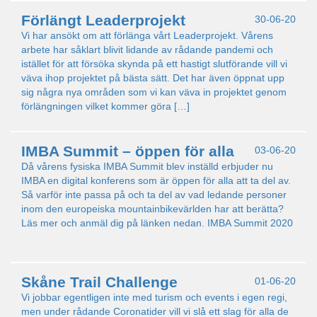
Förlängt Leaderprojekt
30-06-20
Vi har ansökt om att förlänga vårt Leaderprojekt. Vårens
arbete har såklart blivit lidande av rådande pandemi och
istället för att försöka skynda på ett hastigt slutförande vill vi
väva ihop projektet på bästa sätt. Det har även öppnat upp
sig några nya områden som vi kan väva in projektet genom
förlängningen vilket kommer göra […]
IMBA Summit – öppen för alla
03-06-20
Då vårens fysiska IMBA Summit blev inställd erbjuder nu
IMBA en digital konferens som är öppen för alla att ta del av.
Så varför inte passa på och ta del av vad ledande personer
inom den europeiska mountainbikevärlden har att berätta?
Läs mer och anmäl dig på länken nedan. IMBA Summit 2020
Skåne Trail Challenge
01-06-20
Vi jobbar egentligen inte med turism och events i egen regi,
men under rådande Coronatider vill vi slå ett slag för alla de