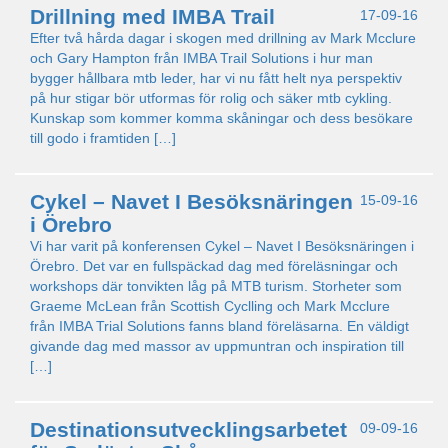
Drillning med IMBA Trail
17-09-16
Efter två hårda dagar i skogen med drillning av Mark Mcclure
och Gary Hampton från IMBA Trail Solutions i hur man
bygger hållbara mtb leder, har vi nu fått helt nya perspektiv
på hur stigar bör utformas för rolig och säker mtb cykling.
Kunskap som kommer komma skåningar och dess besökare
till godo i framtiden […]
Cykel – Navet I Besöksnäringen
15-09-16
i Örebro
Vi har varit på konferensen Cykel – Navet I Besöksnäringen i
Örebro. Det var en fullspäckad dag med föreläsningar och
workshops där tonvikten låg på MTB turism. Storheter som
Graeme McLean från Scottish Cyclling och Mark Mcclure
från IMBA Trial Solutions fanns bland föreläsarna. En väldigt
givande dag med massor av uppmuntran och inspiration till
[…]
Destinationsutvecklingsarbetet
09-09-16