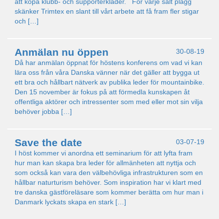
att köpa klubb- och supporterkläder. För varje sålt plagg
skänker Trimtex en slant till vårt arbete att få fram fler stigar
och […]
Anmälan nu öppen
30-08-19
Då har anmälan öppnat för höstens konferens om vad vi kan
lära oss från våra Danska vänner när det gäller att bygga ut
ett bra och hållbart nätverk av publika leder för mountainbike.
Den 15 november är fokus på att förmedla kunskapen åt
offentliga aktörer och intressenter som med eller mot sin vilja
behöver jobba […]
Save the date
03-07-19
I höst kommer vi anordna ett seminarium för att lyfta fram
hur man kan skapa bra leder för allmänheten att nyttja och
som också kan vara den välbehövliga infrastrukturen som en
hållbar naturturism behöver. Som inspiration har vi klart med
tre danska gästföreläsare som kommer berätta om hur man i
Danmark lyckats skapa en stark […]