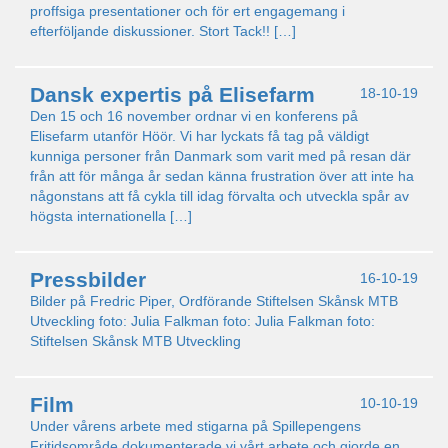
proffsiga presentationer och för ert engagemang i
efterföljande diskussioner. Stort Tack!! […]
Dansk expertis på Elisefarm
18-10-19
Den 15 och 16 november ordnar vi en konferens på
Elisefarm utanför Höör. Vi har lyckats få tag på väldigt
kunniga personer från Danmark som varit med på resan där
från att för många år sedan känna frustration över att inte ha
någonstans att få cykla till idag förvalta och utveckla spår av
högsta internationella […]
Pressbilder
16-10-19
Bilder på Fredric Piper, Ordförande Stiftelsen Skånsk MTB
Utveckling foto: Julia Falkman foto: Julia Falkman foto:
Stiftelsen Skånsk MTB Utveckling
Film
10-10-19
Under vårens arbete med stigarna på Spillepengens
Fritidsområde dokumenterade vi vårt arbete och gjorde en