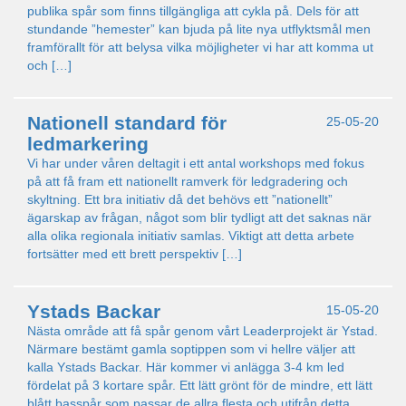
publika spår som finns tillgängliga att cykla på. Dels för att
stundande ”hemester” kan bjuda på lite nya utflyktsmål men
framförallt för att belysa vilka möjligheter vi har att komma ut
och […]
Nationell standard för
25-05-20
ledmarkering
Vi har under våren deltagit i ett antal workshops med fokus
på att få fram ett nationellt ramverk för ledgradering och
skyltning. Ett bra initiativ då det behövs ett ”nationellt”
ägarskap av frågan, något som blir tydligt att det saknas när
alla olika regionala initiativ samlas. Viktigt att detta arbete
fortsätter med ett brett perspektiv […]
Ystads Backar
15-05-20
Nästa område att få spår genom vårt Leaderprojekt är Ystad.
Närmare bestämt gamla soptippen som vi hellre väljer att
kalla Ystads Backar. Här kommer vi anlägga 3-4 km led
fördelat på 3 kortare spår. Ett lätt grönt för de mindre, ett lätt
blått basspår som passar de allra flesta och utifrån detta