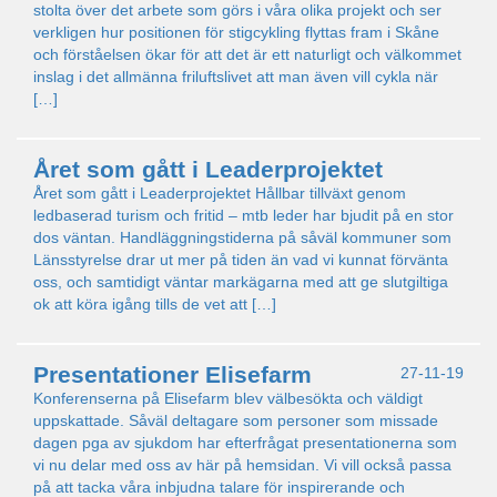
stolta över det arbete som görs i våra olika projekt och ser
verkligen hur positionen för stigcykling flyttas fram i Skåne
och förståelsen ökar för att det är ett naturligt och välkommet
inslag i det allmänna friluftslivet att man även vill cykla när
[…]
Året som gått i Leaderprojektet
Året som gått i Leaderprojektet Hållbar tillväxt genom
ledbaserad turism och fritid – mtb leder har bjudit på en stor
dos väntan. Handläggningstiderna på såväl kommuner som
Länsstyrelse drar ut mer på tiden än vad vi kunnat förvänta
oss, och samtidigt väntar markägarna med att ge slutgiltiga
ok att köra igång tills de vet att […]
Presentationer Elisefarm
27-11-19
Konferenserna på Elisefarm blev välbesökta och väldigt
uppskattade. Såväl deltagare som personer som missade
dagen pga av sjukdom har efterfrågat presentationerna som
vi nu delar med oss av här på hemsidan. Vi vill också passa
på att tacka våra inbjudna talare för inspirerande och