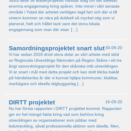
Stora delar av leaderprojektet handlar idag om det ideellas
enorma engagemang kring spåren. Inte minst i vårt senaste
område i Ystad där arbetet verkligen tagit fart och där vi till
vintern kommer se nära på dubbelt så mycket stig som vi
planerat, helt och hållet tack vare det stora lokala
engagemang som man där visar. […]
Samordningsprojektet snart slut
30-09-20
Vi har sedan 2018 drivit stora delar av vårt arbete med stöd
av Regionala Utvecklings Nämnden på Region Skåne i ett tre
årigt samordningsprojekt för den skånska mtb utvecklingen.
Vi är snart i mål med detta projekt och kan stolt blicka bakåt
på händelserika år där vi kunnat hjälpa kommuner, klubbar,
markägare och ideella stigbyggarlag […]
DIRTT projektet
16-09-20
Nu har första rapporten i DIRTT projektet kommit. Rapporten
ger en hel mängd fakta kring vad som behövs kring
utvecklingen av organisationer som jobbar med
ledutveckling, såväl professionella aktörer som ideella. Men,