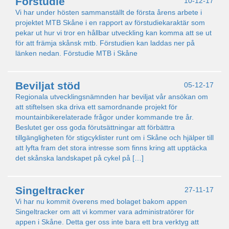
Förstudie
10-12-17
Vi har under hösten sammanställt de första årens arbete i
projektet MTB Skåne i en rapport av förstudiekaraktär som
pekar ut hur vi tror en hållbar utveckling kan komma att se ut
för att främja skånsk mtb. Förstudien kan laddas ner på
länken nedan. Förstudie MTB i Skåne
Beviljat stöd
05-12-17
Regionala utvecklingsnämnden har beviljat vår ansökan om
att stiftelsen ska driva ett samordnande projekt för
mountainbikerelaterade frågor under kommande tre år.
Beslutet ger oss goda förutsättningar att förbättra
tillgängligheten för stigcyklister runt om i Skåne och hjälper till
att lyfta fram det stora intresse som finns kring att upptäcka
det skånska landskapet på cykel på […]
Singeltracker
27-11-17
Vi har nu kommit överens med bolaget bakom appen
Singeltracker om att vi kommer vara administratörer för
appen i Skåne. Detta ger oss inte bara ett bra verktyg att