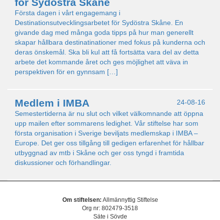
för Sydöstra Skåne
Första dagen i vårt engagemang i
Destinationsutvecklingsarbetet för Sydöstra Skåne. En
givande dag med många goda tipps på hur man generellt
skapar hållbara destinatinationer med fokus på kunderna och
deras önskemål. Ska bli kul att få fortsätta vara del av detta
arbete det kommande året och ges möjlighet att väva in
perspektiven för en gynnsam […]
Medlem i IMBA
24-08-16
Semestertiderna är nu slut och vilket välkomnande att öppna
upp mailen efter sommarens ledighet. Vår stiftelse har som
första organisation i Sverige beviljats medlemskap i IMBA –
Europe. Det ger oss tillgång till gedigen erfarenhet för hållbar
utbyggnad av mtb i Skåne och ger oss tyngd i framtida
diskussioner och förhandlingar.
Om stiftelsen:
Allmännyttig Stiftelse
Org nr: 802479-3518
Säte i Sövde