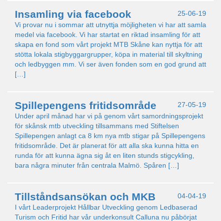
Insamling via facebook
25-06-19
Vi provar nu i sommar att utnyttja möjligheten vi har att samla
medel via facebook. Vi har startat en riktad insamling för att
skapa en fond som vårt projekt MTB Skåne kan nyttja för att
stötta lokala stigbyggargrupper, köpa in material till skyltning
och ledbyggen mm. Vi ser även fonden som en god grund att
[…]
Spillepengens fritidsområde
27-05-19
Under april månad har vi på genom vårt samordningsprojekt
för skånsk mtb utveckling tillsammans med Stiftelsen
Spillepengen anlagt ca 8 km nya mtb stigar på Spillepengens
fritidsområde. Det är planerat för att alla ska kunna hitta en
runda för att kunna ägna sig åt en liten stunds stigcykling,
bara några minuter från centrala Malmö. Spåren […]
Tillståndsansökan och MKB
04-04-19
I vårt Leaderprojekt Hållbar Utveckling genom Ledbaserad
Turism och Fritid har vår underkonsult Calluna nu påbörjat