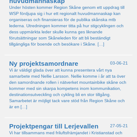
huvudmannaskap
Under hösten kommer Region Skåne genom ett uppdrag till
WSP fördjupa sig i hur ett regionalt huvudmannaskap kan
organiseras och finansieras för de publika skånska mtb
lederna. Utredningen kommer titta på hur stigcyklingen och
dess uppmärkta leder skulle kunna ges liknande
förutsättningar som Skåneleden för att bli beständigt
tillgängliga för boende och besökare i Skåne. […]
Ny projektsamordnare
03-06-21
Vi är väldigt glada över att kunna presentera vårt nya
samarbete med Nellie Larsson. Nellie komme i år att ta över
den samordnande rollen i nätverket mountainbike skåne och
kommer med sin skarpa kompetens inom kommunikation,
destinationsutveckling och cykling bli en stor tillgång.
Samarbetet är möjligt tack vare stöd från Region Skåne och
är en […]
Projektpengar till Lerjevallen
27-05-21
Vi har tillsammans med friluftsfrämjandet i Kristianstad och