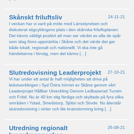
Skånskt friluftsliv
24-11-21
I veckan har vi varit på möte med Länsstyrelsen och
diskuterat stigcyklingens plats i den skånska friluftsplanen.
Det känns väldigt positivt att man ser värdet av alla de spår
som idag finns uppmärkta i Skåne och det värde det ger
både lokalt, regionalt och nationellt. Vi ska inte gå
händelserna i förväg, men det känns […]
Slutredovisning Leaderprojekt
27-10-21
Vi har under ett antal år haft möjligheten att driva på
ledutvecklingen i Syd Östra hörnet av Skåne genom vårt
Leaderprojet Hållbar Utveckling Genom Ledbaserad Tursim
och Fritid. Nu är 40 km stig färdiga och skyltade på fyra olika
områden i Ystad, Smedstorp, Sjöbo och Sövde. Nu återstår
slutredovisning i vinter och lite brainstorming kring […]
Utredning regionalt
25-08-21