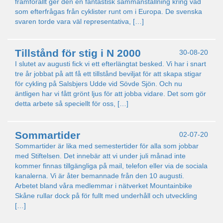
framförallt ger den en fantastisk sammanställning kring vad
som efterfrågas från cyklister runt om i Europa. De svenska
svaren torde vara väl representativa, […]
Tillstånd för stig i N 2000
30-08-20
I slutet av augusti fick vi ett efterlängtat besked. Vi har i snart
tre år jobbat på att få ett tillstånd beviljat för att skapa stigar
för cykling på Salsbjers Udde vid Sövde Sjön. Och nu
äntligen har vi fått grönt ljus för att jobba vidare. Det som gör
detta arbete så speciellt för oss, […]
Sommartider
02-07-20
Sommartider är lika med semestertider för alla som jobbar
med Stiftelsen. Det innebär att vi under juli månad inte
kommer finnas tillgängliga på mail, telefon eller via de sociala
kanalerna. Vi är åter bemannade från den 10 augusti.
Arbetet bland våra medlemmar i nätverket Mountainbike
Skåne rullar dock på för fullt med underhåll och utveckling
[…]