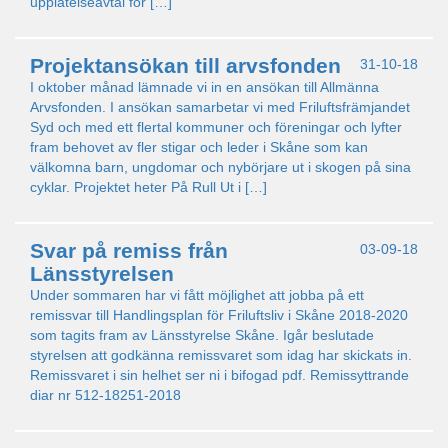
upplåtelseavtal för […]
Projektansökan till arvsfonden
31-10-18
I oktober månad lämnade vi in en ansökan till Allmänna
Arvsfonden. I ansökan samarbetar vi med Friluftsfrämjandet
Syd och med ett flertal kommuner och föreningar och lyfter
fram behovet av fler stigar och leder i Skåne som kan
välkomna barn, ungdomar och nybörjare ut i skogen på sina
cyklar. Projektet heter På Rull Ut i […]
Svar på remiss från
03-09-18
Länsstyrelsen
Under sommaren har vi fått möjlighet att jobba på ett
remissvar till Handlingsplan för Friluftsliv i Skåne 2018-2020
som tagits fram av Länsstyrelse Skåne. Igår beslutade
styrelsen att godkänna remissvaret som idag har skickats in.
Remissvaret i sin helhet ser ni i bifogad pdf. Remissyttrande
diar nr 512-18251-2018