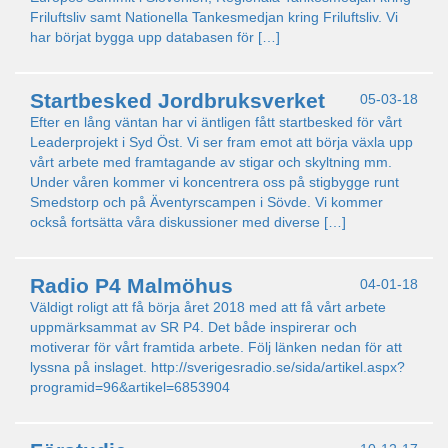
Friluftsliv samt Nationella Tankesmedjan kring Friluftsliv. Vi
har börjat bygga upp databasen för […]
Startbesked Jordbruksverket
05-03-18
Efter en lång väntan har vi äntligen fått startbesked för vårt
Leaderprojekt i Syd Öst. Vi ser fram emot att börja växla upp
vårt arbete med framtagande av stigar och skyltning mm.
Under våren kommer vi koncentrera oss på stigbygge runt
Smedstorp och på Äventyrscampen i Sövde. Vi kommer
också fortsätta våra diskussioner med diverse […]
Radio P4 Malmöhus
04-01-18
Väldigt roligt att få börja året 2018 med att få vårt arbete
uppmärksammat av SR P4. Det både inspirerar och
motiverar för vårt framtida arbete. Följ länken nedan för att
lyssna på inslaget. http://sverigesradio.se/sida/artikel.aspx?
programid=96&artikel=6853904