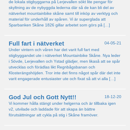
de lokala stigbyggarna på Lerjevallen sökt lite pengar för
skyltning av de nybyggda lederna där så de kan bli del av
nätverket mountainbike skåne samt till inköp av verktyg och
material för underhåll av spåren. Vi är superglada att
Sparbanken Skåne 1826 gillar arbetet som görs på […]
Full fart i nätverket
04-05-21
Under vintern och våren har det varit full fart med
stigbyggandet ute i nätverket Mountainbike Skåne. Nya leder
i Sövde, Lerjevallen och Ystad glädjer, men likaså att se spår
utvecklas och förädlas likt Regnbågsbanan och
Klosterängshöjden. Tror inte det finns något spår där det inte
varit engagerade entusiaster ute och fixat så att vi alla […]
God Jul och Gott Nytt!!
18-12-20
Vi kommer hålla stängt under helgerna och är tillbaka igen
v2, utvilade och laddade för att skapa än bättre
förutsättningar att cykla på stig i Skåne framöver.