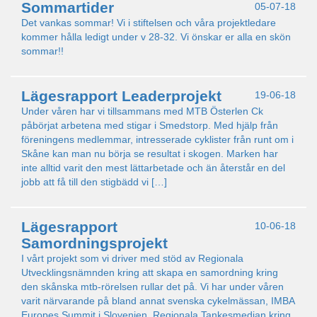
Sommartider
05-07-18
Det vankas sommar! Vi i stiftelsen och våra projektledare
kommer hålla ledigt under v 28-32. Vi önskar er alla en skön
sommar!!
Lägesrapport Leaderprojekt
19-06-18
Under våren har vi tillsammans med MTB Österlen Ck
påbörjat arbetena med stigar i Smedstorp. Med hjälp från
föreningens medlemmar, intresserade cyklister från runt om i
Skåne kan man nu börja se resultat i skogen. Marken har
inte alltid varit den mest lättarbetade och än återstår en del
jobb att få till den stigbädd vi […]
Lägesrapport
10-06-18
Samordningsprojekt
I vårt projekt som vi driver med stöd av Regionala
Utvecklingsnämnden kring att skapa en samordning kring
den skånska mtb-rörelsen rullar det på. Vi har under våren
varit närvarande på bland annat svenska cykelmässan, IMBA
Europes Summit i Slovenien, Regionala Tankesmedjan kring