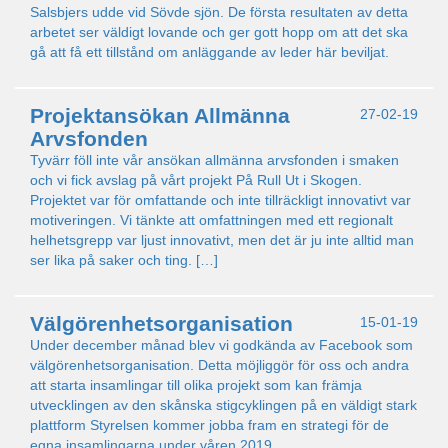
Salsbjers udde vid Sövde sjön. De första resultaten av detta
arbetet ser väldigt lovande och ger gott hopp om att det ska
gå att få ett tillstånd om anläggande av leder här beviljat.
Projektansökan Allmänna
27-02-19
Arvsfonden
Tyvärr föll inte vår ansökan allmänna arvsfonden i smaken
och vi fick avslag på vårt projekt På Rull Ut i Skogen.
Projektet var för omfattande och inte tillräckligt innovativt var
motiveringen. Vi tänkte att omfattningen med ett regionalt
helhetsgrepp var ljust innovativt, men det är ju inte alltid man
ser lika på saker och ting. […]
Välgörenhetsorganisation
15-01-19
Under december månad blev vi godkända av Facebook som
välgörenhetsorganisation. Detta möjliggör för oss och andra
att starta insamlingar till olika projekt som kan främja
utvecklingen av den skånska stigcyklingen på en väldigt stark
plattform Styrelsen kommer jobba fram en strategi för de
egna insamlingarna under våren 2019.