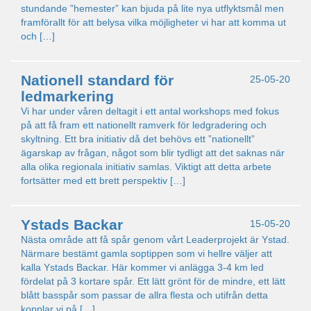
stundande ”hemester” kan bjuda på lite nya utflyktsmål men
framförallt för att belysa vilka möjligheter vi har att komma ut
och […]
Nationell standard för
25-05-20
ledmarkering
Vi har under våren deltagit i ett antal workshops med fokus
på att få fram ett nationellt ramverk för ledgradering och
skyltning. Ett bra initiativ då det behövs ett ”nationellt”
ägarskap av frågan, något som blir tydligt att det saknas när
alla olika regionala initiativ samlas. Viktigt att detta arbete
fortsätter med ett brett perspektiv […]
Ystads Backar
15-05-20
Nästa område att få spår genom vårt Leaderprojekt är Ystad.
Närmare bestämt gamla soptippen som vi hellre väljer att
kalla Ystads Backar. Här kommer vi anlägga 3-4 km led
fördelat på 3 kortare spår. Ett lätt grönt för de mindre, ett lätt
blått basspår som passar de allra flesta och utifrån detta
kopplar vi på […]