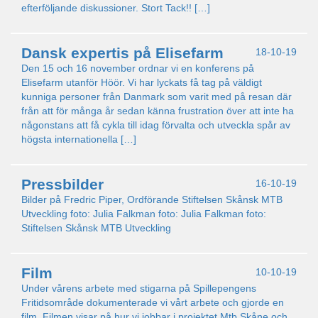
efterföljande diskussioner. Stort Tack!! […]
Dansk expertis på Elisefarm
18-10-19
Den 15 och 16 november ordnar vi en konferens på
Elisefarm utanför Höör. Vi har lyckats få tag på väldigt
kunniga personer från Danmark som varit med på resan där
från att för många år sedan känna frustration över att inte ha
någonstans att få cykla till idag förvalta och utveckla spår av
högsta internationella […]
Pressbilder
16-10-19
Bilder på Fredric Piper, Ordförande Stiftelsen Skånsk MTB
Utveckling foto: Julia Falkman foto: Julia Falkman foto:
Stiftelsen Skånsk MTB Utveckling
Film
10-10-19
Under vårens arbete med stigarna på Spillepengens
Fritidsområde dokumenterade vi vårt arbete och gjorde en
film. Filmen visar på hur vi jobbar i projektet Mtb Skåne och