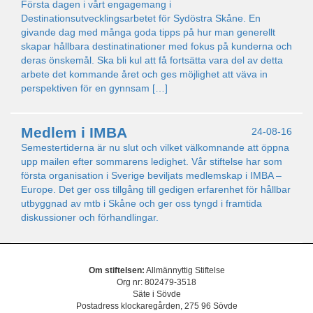
Första dagen i vårt engagemang i
Destinationsutvecklingsarbetet för Sydöstra Skåne. En
givande dag med många goda tipps på hur man generellt
skapar hållbara destinatinationer med fokus på kunderna och
deras önskemål. Ska bli kul att få fortsätta vara del av detta
arbete det kommande året och ges möjlighet att väva in
perspektiven för en gynnsam […]
Medlem i IMBA
24-08-16
Semestertiderna är nu slut och vilket välkomnande att öppna
upp mailen efter sommarens ledighet. Vår stiftelse har som
första organisation i Sverige beviljats medlemskap i IMBA –
Europe. Det ger oss tillgång till gedigen erfarenhet för hållbar
utbyggnad av mtb i Skåne och ger oss tyngd i framtida
diskussioner och förhandlingar.
Om stiftelsen:
Allmännyttig Stiftelse
Org nr: 802479-3518
Säte i Sövde
Postadress klockaregården, 275 96 Sövde