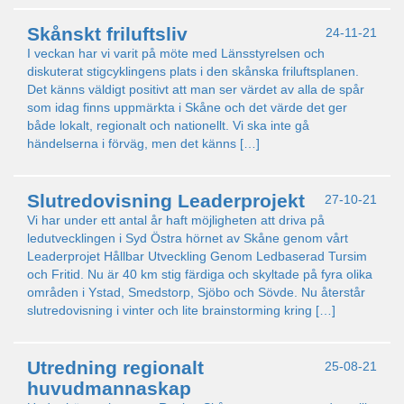
Skånskt friluftsliv
24-11-21
I veckan har vi varit på möte med Länsstyrelsen och
diskuterat stigcyklingens plats i den skånska friluftsplanen.
Det känns väldigt positivt att man ser värdet av alla de spår
som idag finns uppmärkta i Skåne och det värde det ger
både lokalt, regionalt och nationellt. Vi ska inte gå
händelserna i förväg, men det känns […]
Slutredovisning Leaderprojekt
27-10-21
Vi har under ett antal år haft möjligheten att driva på
ledutvecklingen i Syd Östra hörnet av Skåne genom vårt
Leaderprojet Hållbar Utveckling Genom Ledbaserad Tursim
och Fritid. Nu är 40 km stig färdiga och skyltade på fyra olika
områden i Ystad, Smedstorp, Sjöbo och Sövde. Nu återstår
slutredovisning i vinter och lite brainstorming kring […]
Utredning regionalt
25-08-21
huvudmannaskap