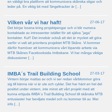
en väldigt bra plattform att kommunicera skånska stigar och
leder på. En viktig bit med Singeltracker är […]
Vilken vår vi har haft!
27-06-17
Det börjar lossna kring projektpengar och vi blir numera
kontaktade av intressenter istället för att själva ”jaga”
kontakter. Kul!! Det innebär också att det är mycket att göra
varför vi valt att prioritera projektet MTB Skåne. Vi kommer
därför framöver att kommunicera vårt löpande arbete via
MTB Skånes Facebooksida /mtbskane. Vi har många viktiga
diskussioner […]
IMBA´s Trail Building School
27-03-17
Vintern börjar mattas av och vi ser redan vårblommor göra
sig till känna när vi är ute och cyklar. Det har hänt en hel del
positivt under vintern, inte minst att vårt projekt med att
kunna erbjuda IMBA´s Trail Building School till skånska MTB
entusiaster har beviljats medel och nu kommer bli av. Mer
info […]