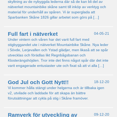
skyltning av de nybyggda lederna där så de kan bli del av
nätverket mountainbike skåne samt till inköp av verktyg och
material för underhåll av spåren. Vi är superglada att
Sparbanken Skåne 1826 gillar arbetet som görs på […]
Full fart i nätverket
04-05-21
Under vintern och våren har det varit full fart med
stigbyggandet ute i nätverket Mountainbike Skåne. Nya leder
i Sövde, Lerjevallen och Ystad glädjer, men likaså att se spår
utvecklas och förädlas likt Regnbågsbanan och
Klosterängshöjden. Tror inte det finns något spår där det inte
varit engagerade entusiaster ute och fixat så att vi alla […]
God Jul och Gott Nytt!!
18-12-20
Vi kommer hålla stängt under helgerna och är tillbaka igen
v2, utvilade och laddade för att skapa än bättre
förutsättningar att cykla på stig i Skåne framöver.
Ramverk för utveckling av
09-12-20