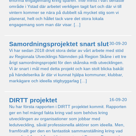
enorma engagemang kring spåren. Inte minst i vårt senaste
område i Ystad där arbetet verkligen tagit fart och där vi till
vintern kommer se nära på dubbelt så mycket stig som vi
planerat, helt och hållet tack vare det stora lokala
engagemang som man där visar. […]
Samordningsprojektet snart slut
30-09-20
Vi har sedan 2018 drivit stora delar av vårt arbete med stöd
av Regionala Utvecklings Nämnden på Region Skåne i ett tre
årigt samordningsprojekt för den skånska mtb utvecklingen.
Vi är snart i mål med detta projekt och kan stolt blicka bakåt
på händelserika år där vi kunnat hjälpa kommuner, klubbar,
markägare och ideella stigbyggarlag […]
DIRTT projektet
16-09-20
Nu har första rapporten i DIRTT projektet kommit. Rapporten
ger en hel mängd fakta kring vad som behövs kring
utvecklingen av organisationer som jobbar med
ledutveckling, såväl professionella aktörer som ideella. Men,
framförallt ger den en fantastisk sammanställning kring vad