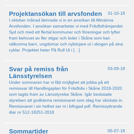
Projektansökan till arvsfonden
31-10-18
I oktober månad lämnade vi in en ansökan till Allmänna
Arvsfonden. I ansökan samarbetar vi med Friluftsfrämjandet
Syd och med ett flertal kommuner och föreningar och lyfter
fram behovet av fler stigar och leder i Skåne som kan
välkomna barn, ungdomar och nybörjare ut i skogen på sina
cyklar. Projektet heter På Rull Ut i […]
Svar på remiss från
03-09-18
Länsstyrelsen
Under sommaren har vi fått möjlighet att jobba på ett
remissvar till Handlingsplan för Friluftsliv i Skåne 2018-2020
som tagits fram av Länsstyrelse Skåne. Igår beslutade
styrelsen att godkänna remissvaret som idag har skickats in.
Remissvaret i sin helhet ser ni i bifogad pdf. Remissyttrande
diar nr 512-18251-2018
Sommartider
05-07-18