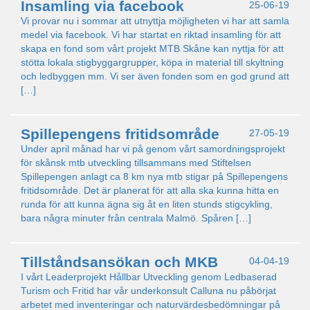
Insamling via facebook
25-06-19
Vi provar nu i sommar att utnyttja möjligheten vi har att samla
medel via facebook. Vi har startat en riktad insamling för att
skapa en fond som vårt projekt MTB Skåne kan nyttja för att
stötta lokala stigbyggargrupper, köpa in material till skyltning
och ledbyggen mm. Vi ser även fonden som en god grund att
[…]
Spillepengens fritidsområde
27-05-19
Under april månad har vi på genom vårt samordningsprojekt
för skånsk mtb utveckling tillsammans med Stiftelsen
Spillepengen anlagt ca 8 km nya mtb stigar på Spillepengens
fritidsområde. Det är planerat för att alla ska kunna hitta en
runda för att kunna ägna sig åt en liten stunds stigcykling,
bara några minuter från centrala Malmö. Spåren […]
Tillståndsansökan och MKB
04-04-19
I vårt Leaderprojekt Hållbar Utveckling genom Ledbaserad
Turism och Fritid har vår underkonsult Calluna nu påbörjat
arbetet med inventeringar och naturvärdesbedömningar på