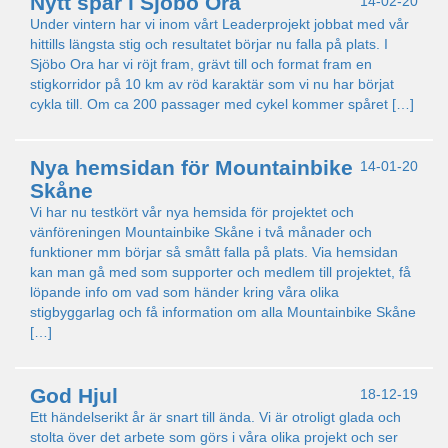
Nytt spår i Sjöbo Ora
14-02-20
Under vintern har vi inom vårt Leaderprojekt jobbat med vår
hittills längsta stig och resultatet börjar nu falla på plats. I
Sjöbo Ora har vi röjt fram, grävt till och format fram en
stigkorridor på 10 km av röd karaktär som vi nu har börjat
cykla till. Om ca 200 passager med cykel kommer spåret […]
Nya hemsidan för Mountainbike
14-01-20
Skåne
Vi har nu testkört vår nya hemsida för projektet och
vänföreningen Mountainbike Skåne i två månader och
funktioner mm börjar så smått falla på plats. Via hemsidan
kan man gå med som supporter och medlem till projektet, få
löpande info om vad som händer kring våra olika
stigbyggarlag och få information om alla Mountainbike Skåne
[…]
God Hjul
18-12-19
Ett händelserikt år är snart till ända. Vi är otroligt glada och
stolta över det arbete som görs i våra olika projekt och ser