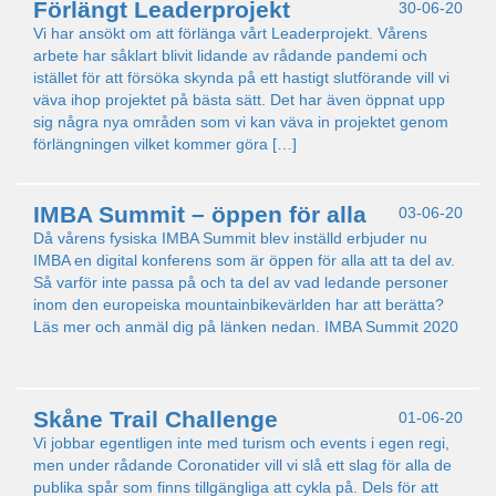
Förlängt Leaderprojekt
30-06-20
Vi har ansökt om att förlänga vårt Leaderprojekt. Vårens
arbete har såklart blivit lidande av rådande pandemi och
istället för att försöka skynda på ett hastigt slutförande vill vi
väva ihop projektet på bästa sätt. Det har även öppnat upp
sig några nya områden som vi kan väva in projektet genom
förlängningen vilket kommer göra […]
IMBA Summit – öppen för alla
03-06-20
Då vårens fysiska IMBA Summit blev inställd erbjuder nu
IMBA en digital konferens som är öppen för alla att ta del av.
Så varför inte passa på och ta del av vad ledande personer
inom den europeiska mountainbikevärlden har att berätta?
Läs mer och anmäl dig på länken nedan. IMBA Summit 2020
Skåne Trail Challenge
01-06-20
Vi jobbar egentligen inte med turism och events i egen regi,
men under rådande Coronatider vill vi slå ett slag för alla de
publika spår som finns tillgängliga att cykla på. Dels för att