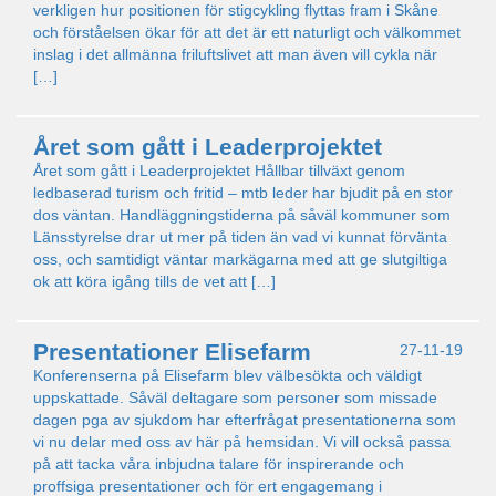
verkligen hur positionen för stigcykling flyttas fram i Skåne
och förståelsen ökar för att det är ett naturligt och välkommet
inslag i det allmänna friluftslivet att man även vill cykla när
[…]
Året som gått i Leaderprojektet
Året som gått i Leaderprojektet Hållbar tillväxt genom
ledbaserad turism och fritid – mtb leder har bjudit på en stor
dos väntan. Handläggningstiderna på såväl kommuner som
Länsstyrelse drar ut mer på tiden än vad vi kunnat förvänta
oss, och samtidigt väntar markägarna med att ge slutgiltiga
ok att köra igång tills de vet att […]
Presentationer Elisefarm
27-11-19
Konferenserna på Elisefarm blev välbesökta och väldigt
uppskattade. Såväl deltagare som personer som missade
dagen pga av sjukdom har efterfrågat presentationerna som
vi nu delar med oss av här på hemsidan. Vi vill också passa
på att tacka våra inbjudna talare för inspirerande och
proffsiga presentationer och för ert engagemang i