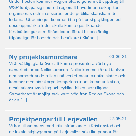
Under hösten kommer Region Skåne genom ett uppdrag till
WSP fördjupa sig i hur ett regionalt huvudmannaskap kan
organiseras och finansieras för de publika skånska mtb
lederna. Utredningen kommer titta på hur stigcyklingen och
dess uppmärkta leder skulle kunna ges liknande
förutsättningar som Skåneleden för att bli beständigt
tillgängliga för boende och besökare i Skåne. […]
Ny projektsamordnare
03-06-21
Vi är väldigt glada över att kunna presentera vårt nya
samarbete med Nellie Larsson. Nellie komme i år att ta över
den samordnande rollen i nätverket mountainbike skåne och
kommer med sin skarpa kompetens inom kommunikation,
destinationsutveckling och cykling bli en stor tillgång.
Samarbetet är möjligt tack vare stöd från Region Skåne och
är en […]
Projektpengar till Lerjevallen
27-05-21
Vi har tillsammans med friluftsfrämjandet i Kristianstad och
de lokala stigbyggarna på Lerjevallen sökt lite pengar för