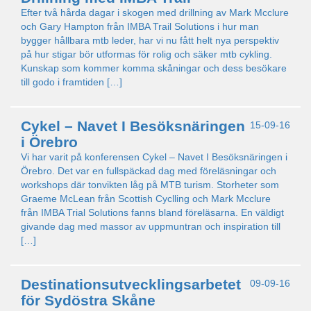
Efter två hårda dagar i skogen med drillning av Mark Mcclure
och Gary Hampton från IMBA Trail Solutions i hur man
bygger hållbara mtb leder, har vi nu fått helt nya perspektiv
på hur stigar bör utformas för rolig och säker mtb cykling.
Kunskap som kommer komma skåningar och dess besökare
till godo i framtiden […]
Cykel – Navet I Besöksnäringen
15-09-16
i Örebro
Vi har varit på konferensen Cykel – Navet I Besöksnäringen i
Örebro. Det var en fullspäckad dag med föreläsningar och
workshops där tonvikten låg på MTB turism. Storheter som
Graeme McLean från Scottish Cyclling och Mark Mcclure
från IMBA Trial Solutions fanns bland föreläsarna. En väldigt
givande dag med massor av uppmuntran och inspiration till
[…]
Destinationsutvecklingsarbetet
09-09-16
för Sydöstra Skåne