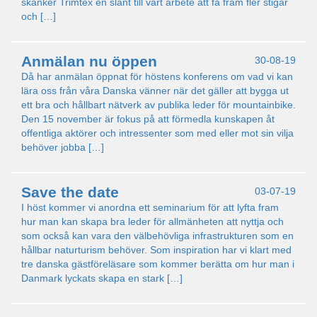
skänker Trimtex en slant till vårt arbete att få fram fler stigar
och […]
Anmälan nu öppen
30-08-19
Då har anmälan öppnat för höstens konferens om vad vi kan
lära oss från våra Danska vänner när det gäller att bygga ut
ett bra och hållbart nätverk av publika leder för mountainbike.
Den 15 november är fokus på att förmedla kunskapen åt
offentliga aktörer och intressenter som med eller mot sin vilja
behöver jobba […]
Save the date
03-07-19
I höst kommer vi anordna ett seminarium för att lyfta fram
hur man kan skapa bra leder för allmänheten att nyttja och
som också kan vara den välbehövliga infrastrukturen som en
hållbar naturturism behöver. Som inspiration har vi klart med
tre danska gästföreläsare som kommer berätta om hur man i
Danmark lyckats skapa en stark […]