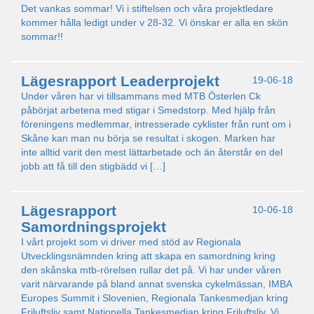
Det vankas sommar! Vi i stiftelsen och våra projektledare
kommer hålla ledigt under v 28-32. Vi önskar er alla en skön
sommar!!
Lägesrapport Leaderprojekt
19-06-18
Under våren har vi tillsammans med MTB Österlen Ck
påbörjat arbetena med stigar i Smedstorp. Med hjälp från
föreningens medlemmar, intresserade cyklister från runt om i
Skåne kan man nu börja se resultat i skogen. Marken har
inte alltid varit den mest lättarbetade och än återstår en del
jobb att få till den stigbädd vi […]
Lägesrapport
10-06-18
Samordningsprojekt
I vårt projekt som vi driver med stöd av Regionala
Utvecklingsnämnden kring att skapa en samordning kring
den skånska mtb-rörelsen rullar det på. Vi har under våren
varit närvarande på bland annat svenska cykelmässan, IMBA
Europes Summit i Slovenien, Regionala Tankesmedjan kring
Friluftsliv samt Nationella Tankesmedjan kring Friluftsliv. Vi