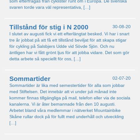
som efterfrågas från cyklister runt om i Europa. De svenska
svaren torde vara väl representativa, […]
Tillstånd för stig i N 2000
30-08-20
I slutet av augusti fick vi ett efterlängtat besked. Vi har i snart
tre år jobbat på att få ett tillstånd beviljat för att skapa stigar
för cykling på Salsbjers Udde vid Sövde Sjön. Och nu
äntligen har vi fått grönt ljus för att jobba vidare. Det som gör
detta arbete så speciellt för oss, […]
Sommartider
02-07-20
Sommartider är lika med semestertider för alla som jobbar
med Stiftelsen. Det innebär att vi under juli månad inte
kommer finnas tillgängliga på mail, telefon eller via de sociala
kanalerna. Vi är åter bemannade från den 10 augusti.
Arbetet bland våra medlemmar i nätverket Mountainbike
Skåne rullar dock på för fullt med underhåll och utveckling
[…]