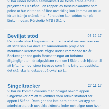
Vi har under hösten sammanställt de första årens arbete i
projektet MTB Skåne i en rapport av förstudiekaraktär som
pekar ut hur vi tror en hållbar utveckling kan komma att se ut
för att främja skånsk mtb. Förstudien kan laddas ner på
länken nedan. Förstudie MTB i Skåne
Beviljat stöd
05-12-17
Regionala utvecklingsnämnden har beviljat vår ansökan om
att stiftelsen ska driva ett samordnande projekt för
mountainbikerelaterade frågor under kommande tre år.
Beslutet ger oss goda förutsättningar att förbättra
tillgängligheten för stigcyklister runt om i Skåne och hjälper till
att lyfta fram det stora intresse som finns kring att upptäcka
det skånska landskapet på cykel på […]
Singeltracker
27-11-17
Vi har nu kommit överens med bolaget bakom appen
Singeltracker om att vi kommer vara administratörer för
appen i Skåne. Detta ger oss inte bara ett bra verktyg att
administrera och utveckla skånska leder och stigar utan även