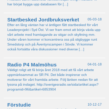
har börjat bygga upp databasen för […]
Startbesked Jordbruksverket
05-03-18
Efter en lång väntan har vi äntligen fått startbesked för vårt
Leaderprojekt i Syd Öst. Vi ser fram emot att börja växla upp
vårt arbete med framtagande av stigar och skyltning mm.
Under våren kommer vi koncentrera oss på stigbygge runt
Smedstorp och på Äventyrscampen i Sövde. Vi kommer
också fortsätta våra diskussioner med diverse […]
Radio P4 Malmöhus
04-01-18
Väldigt roligt att få börja året 2018 med att få vårt arbete
uppmärksammat av SR P4. Det både inspirerar och
motiverar för vårt framtida arbete. Följ länken nedan för att
lyssna på inslaget. http://sverigesradio.se/sida/artikel.aspx?
programid=96&artikel=6853904
Förstudie
10-12-17