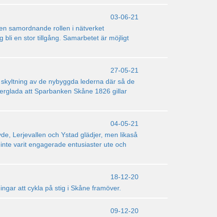
03-06-21
den samordnande rollen i nätverket
i en stor tillgång. Samarbetet är möjligt
27-05-21
ör skyltning av de nybyggda lederna där så de
uperglada att Sparbanken Skåne 1826 gillar
04-05-21
vde, Lerjevallen och Ystad glädjer, men likaså
 inte varit engagerade entusiaster ute och
18-12-20
ingar att cykla på stig i Skåne framöver.
09-12-20