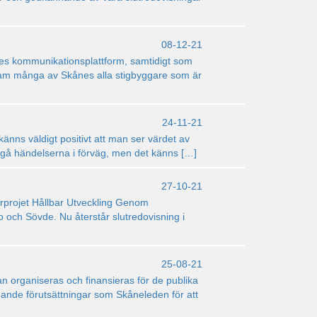
08-12-21
es kommunikationsplattform, samtidigt som
a fram många av Skånes alla stigbyggare som är
24-11-21
känns väldigt positivt att man ser värdet av
te gå händelserna i förväg, men det känns […]
27-10-21
erprojet Hållbar Utveckling Genom
 och Sövde. Nu återstår slutredovisning i
25-08-21
 organiseras och finansieras för de publika
nande förutsättningar som Skåneleden för att