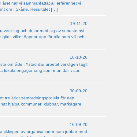
 året har vi sammanfattat all erfarenhet vi
runt om i Skåne. Resultatet […]
19-11-20
e utveckling och delar med sig av senaste nytt
gitalt vilket öppnar upp för alla som vill och
16-10-20
te område i Ystad där arbetet verkligen tagit
stora lokala engagemang som man där visar.
30-09-20
t tre årigt samordningsprojekt för den
kunnat hjälpa kommuner, klubbar, markägare
16-09-20
tvecklingen av organisationer som jobbar med