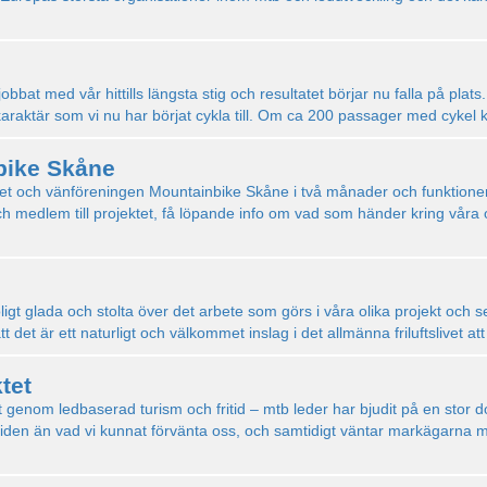
bat med vår hittills längsta stig och resultatet börjar nu falla på plats. 
karaktär som vi nu har börjat cykla till. Om ca 200 passager med cyke
bike Skåne
ktet och vänföreningen Mountainbike Skåne i två månader och funktioner 
edlem till projektet, få löpande info om vad som händer kring våra ol
roligt glada och stolta över det arbete som görs i våra olika projekt och s
tt det är ett naturligt och välkommet inslag i det allmänna friluftslivet at
tet
äxt genom ledbaserad turism och fritid – mtb leder har bjudit på en stor
n än vad vi kunnat förvänta oss, och samtidigt väntar markägarna med a