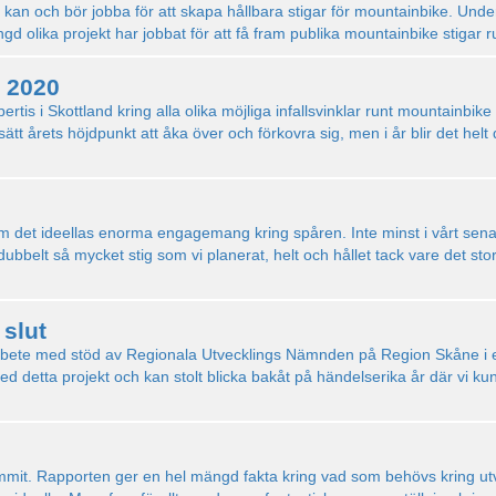
kan och bör jobba för att skapa hållbara stigar för mountainbike. Under
gd olika projekt har jobbat för att få fram publika mountainbike stigar 
 2020
tis i Skottland kring alla olika möjliga infallsvinklar runt mountainbik
t årets höjdpunkt att åka över och förkovra sig, men i år blir det helt di
om det ideellas enorma engagemang kring spåren. Inte minst i vårt senas
å dubbelt så mycket stig som vi planerat, helt och hållet tack vare det 
slut
 arbete med stöd av Regionala Utvecklings Nämnden på Region Skåne i et
med detta projekt och kan stolt blicka bakåt på händelserika år där vi 
ommit. Rapporten ger en hel mängd fakta kring vad som behövs kring u