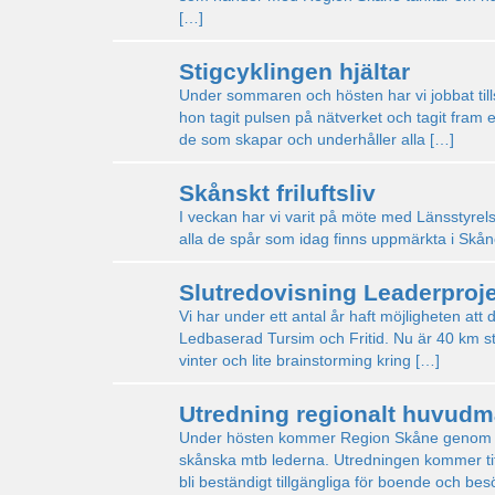
[…]
Stigcyklingen hjältar
Under sommaren och hösten har vi jobbat ti
hon tagit pulsen på nätverket och tagit fram 
de som skapar och underhåller alla […]
Skånskt friluftsliv
I veckan har vi varit på möte med Länsstyrelse
alla de spår som idag finns uppmärkta i Skåne
Slutredovisning Leaderproj
Vi har under ett antal år haft möjligheten a
Ledbaserad Tursim och Fritid. Nu är 40 km st
vinter och lite brainstorming kring […]
Utredning regionalt huvud
Under hösten kommer Region Skåne genom ett 
skånska mtb lederna. Utredningen kommer titt
bli beständigt tillgängliga för boende och be