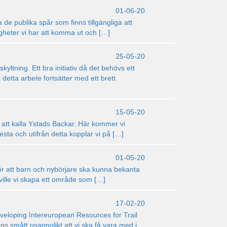
01-06-20
 de publika spår som finns tillgängliga att
ligheter vi har att komma ut och […]
25-05-20
yltning. Ett bra initiativ då det behövs ett
t detta arbete fortsätter med ett brett
15-05-20
 att kalla Ystads Backar. Här kommer vi
lesta och utifrån detta kopplar vi på […]
01-05-20
för att barn och nybörjare ska kunna bekanta
 ville vi skapa ett område som […]
17-02-20
Developing Intereuropean Resources for Trail
ns smått osannolikt att vi ska få vara med i