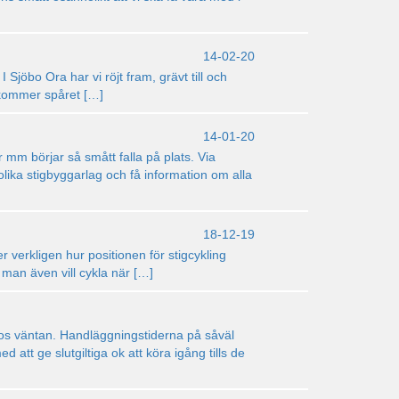
14-02-20
I Sjöbo Ora har vi röjt fram, grävt till och
l kommer spåret […]
14-01-20
mm börjar så smått falla på plats. Via
ika stigbyggarlag och få information om alla
18-12-19
er verkligen hur positionen för stigcykling
t man även vill cykla när […]
 dos väntan. Handläggningstiderna på såväl
tt ge slutgiltiga ok att köra igång tills de