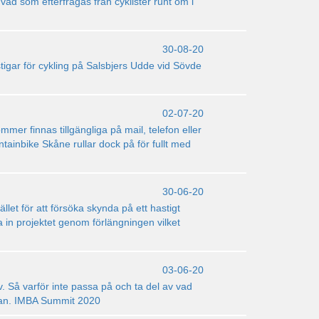
vad som efterfrågas från cyklister runt om i
30-08-20
pa stigar för cykling på Salsbjers Udde vid Sövde
02-07-20
mer finnas tillgängliga på mail, telefon eller
ainbike Skåne rullar dock på för fullt med
30-06-20
llet för att försöka skynda på ett hastigt
 in projektet genom förlängningen vilket
03-06-20
v. Så varför inte passa på och ta del av vad
edan. IMBA Summit 2020