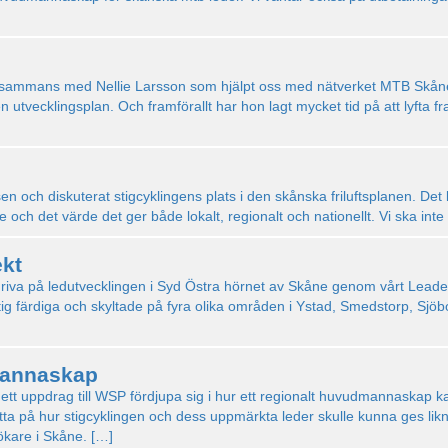
llsammans med Nellie Larsson som hjälpt oss med nätverket MTB Skån
en utvecklingsplan. Och framförallt har hon lagt mycket tid på att lyft
n och diskuterat stigcyklingens plats i den skånska friluftsplanen. Det 
 och det värde det ger både lokalt, regionalt och nationellt. Vi ska in
ekt
tt driva på ledutvecklingen i Syd Östra hörnet av Skåne genom vårt Lead
ig färdiga och skyltade på fyra olika områden i Ystad, Smedstorp, Sjöbo
mannaskap
uppdrag till WSP fördjupa sig i hur ett regionalt huvudmannaskap kan
a på hur stigcyklingen och dess uppmärkta leder skulle kunna ges lik
sökare i Skåne. […]