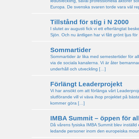
ledutveckling, såväl professionella aktörer so
Europa. De svenska svaren torde vara väl re
Tillstånd för stig i N 2000
I slutet av augusti fick vi ett efterlängtat besk
Sjön. Och nu äntligen har vi fått grönt ljus fö
Sommartider
Sommartider är lika med semestertider för alla
via de sociala kanalerna. Vi är åter bemanna
underhåll och utveckling […]
Förlängt Leaderprojekt
Vi har ansökt om att förlänga vårt Leaderproje
slutförande vill vi väva ihop projektet på bä
kommer göra […]
IMBA Summit – öppen för al
Då vårens fysiska IMBA Summit blev inställd e
ledande personer inom den europeiska moun