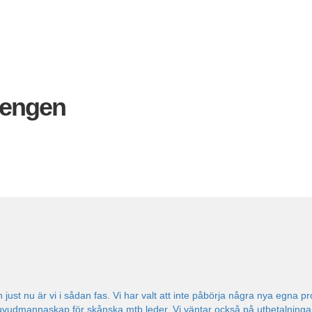
pengen
h just nu är vi i sådan fas. Vi har valt att inte påbörja några nya egna p
dmannaskap för skånska mtb leder. Vi väntar också på utbetalningar