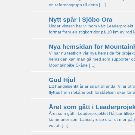
en referensgrupp till detta […]
Nytt spår i Sjöbo Ora
Under vintern har vi inom vårt Leaderprojekt job
format fram en stigkorridor på 10 km av röd 
Nya hemsidan för Mountain
Vi har nu testkört vår nya hemsida för proje
hemsidan kan man gå med som supporter och m
Mountainbike Skåne […]
God Hjul
Ett händelserikt år är snart till ända. Vi är ot
flyttas fram i Skåne och förståelsen ökar för a
Året som gått i Leaderprojek
Året som gått i Leaderprojektet Hållbar tillv
kommuner som Länsstyrelse drar ut mer på tide
vet att […]