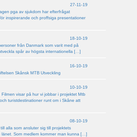
27-11-19
agen pga av sjukdom har efterfrågat
för inspirerande och proffsiga presentationer
18-10-19
a personer från Danmark som varit med på
 utveckla spår av högsta internationella […]
16-10-19
Stiftelsen Skånsk MTB Utveckling
10-10-19
ilmen visar på hur vi jobbar i projektet Mtb
och turistdestinationer runt om i Skåne att
08-10-19
 alla som ansluter sig till projektets
 om i länet. Som medlem kommer man kunna […]