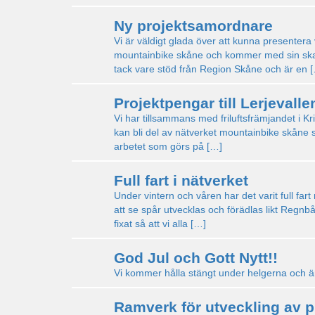
Ny projektsamordnare
Vi är väldigt glada över att kunna presenter
mountainbike skåne och kommer med sin skarp
tack vare stöd från Region Skåne och är en 
Projektpengar till Lerjevalle
Vi har tillsammans med friluftsfrämjandet i K
kan bli del av nätverket mountainbike skåne s
arbetet som görs på […]
Full fart i nätverket
Under vintern och våren har det varit full fa
att se spår utvecklas och förädlas likt Regnb
fixat så att vi alla […]
God Jul och Gott Nytt!!
Vi kommer hålla stängt under helgerna och är t
Ramverk för utveckling av p