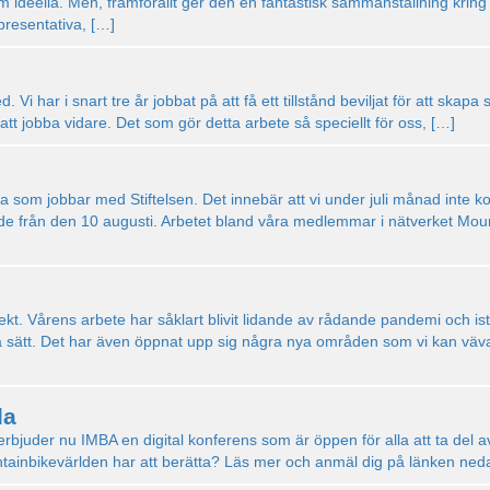
m ideella. Men, framförallt ger den en fantastisk sammanställning kring 
presentativa, […]
ed. Vi har i snart tre år jobbat på att få ett tillstånd beviljat för att ska
r att jobba vidare. Det som gör detta arbete så speciellt för oss, […]
 som jobbar med Stiftelsen. Det innebär att vi under juli månad inte kom
de från den 10 augusti. Arbetet bland våra medlemmar i nätverket Mount
kt. Vårens arbete har såklart blivit lidande av rådande pandemi och istä
sta sätt. Det har även öppnat upp sig några nya områden som vi kan väva
la
rbjuder nu IMBA en digital konferens som är öppen för alla att ta del a
tainbikevärlden har att berätta? Läs mer och anmäl dig på länken n