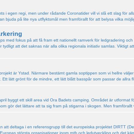
s i egen regi, men under rådande Coronatider vill vi slå ett slag för alla
n bjuda på lite nya utflyktsmål men framförallt för att belysa vilka möj
arkering
ps med fokus på att få fram ett nationellt ramverk för ledgradering och sk
tydligt att det saknas när alla olika regionala initiativ samlas. Viktigt at
ojekt är Ystad. Närmare bestämt gamla soptippen som vi hellre väljer
Ett lätt grönt för de mindre, ett lätt blått basspår som passar de allra f
april byggt ett skill area vid Ora Badets camping. Området är utformat 
om gör det lättare att ta sig fram på stigarna i skogen. Men framförallt
udan att deltaga i en referensgrupp till det europeiska projektet DIRTT (
v Europas största organisationer inom mtb och ledutveckling och det kän