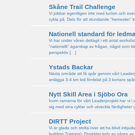
Skåne Trail Challenge
Vi jobbar egentligen inte med turism och event
cykla på. Dels för att stundande ”hemester” ka
Nationell standard för ledm
Vi har under våren deltagit i ett antal worksho
”nationellt” ägarskap av frågan, något som blir 
perspektiv […]
Ystads Backar
Nästa område att få spår genom vårt Leaderpr
anlägga 3-4 km led fördelat på 3 kortare spår. 
Nytt Skill Area i Sjöbo Ora
Inom ramarna för vårt Leaderprojekt har vi i 
sig med sina cyklar och utveckla färdigheter s
DIRTT Project
Vi är glada och stolta över att ha blivit inbj
building Training). Projektet leds av några a