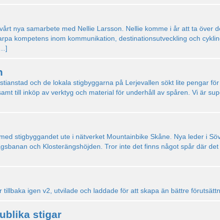
a vårt nya samarbete med Nellie Larsson. Nellie komme i år att ta över 
a kompetens inom kommunikation, destinationsutveckling och cykling bl
[…]
n
ristianstad och de lokala stigbyggarna på Lerjevallen sökt lite pengar f
amt till inköp av verktyg och material för underhåll av spåren. Vi är s
rt med stigbyggandet ute i nätverket Mountainbike Skåne. Nya leder i Sö
ågsbanan och Klosterängshöjden. Tror inte det finns något spår där det
illbaka igen v2, utvilade och laddade för att skapa än bättre förutsättn
ublika stigar