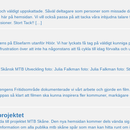
och väldigt uppskattade. Såväl deltagare som personer som missade d
är på hemsidan. Vi vill också passa på att tacka våra inbjudna talare 
sioner. Stort Tack!! […]
ns på Elisefarm utanför Höör. Vi har lyckats få tag på väldigt kunnig
ustration över att inte ha någonstans att få cykla till idag förvalta och
n Skånsk MTB Utveckling foto: Julia Falkman foto: Julia Falkman foto: 
ngens Fritidsområde dokumenterade vi vårt arbete och gjorde en film. F
hoppas så klart att filmen ska kunna inspirera fler kommuner, markägare 
rojektet
da till projektet MTB Skåne. Den nya hemsidan kommer dels vända sig till
istinformation om alla publika mtb skåne spår som man kan hitta runt