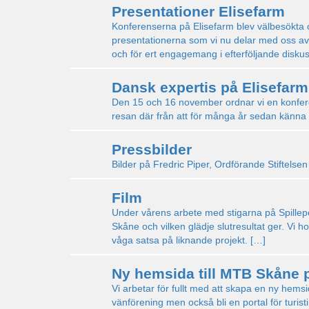
Presentationer Elisefarm
Konferenserna på Elisefarm blev välbesökta 
presentationerna som vi nu delar med oss av h
och för ert engagemang i efterföljande diskus
Dansk expertis på Elisefarm
Den 15 och 16 november ordnar vi en konfere
resan där från att för många år sedan känna fr
Pressbilder
Bilder på Fredric Piper, Ordförande Stiftelse
Film
Under vårens arbete med stigarna på Spillepe
Skåne och vilken glädje slutresultat ger. Vi 
våga satsa på liknande projekt. […]
Ny hemsida till MTB Skåne p
Vi arbetar för fullt med att skapa en ny hemsi
vänförening men också bli en portal för tur