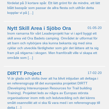
fördelat på 3 kortare spår. Ett lätt grönt för de mindre, ett lätt
blått basspår som passar de allra flesta och utifrån detta
kopplar vi på […]
Nytt Skill Area i Sjöbo Ora
01-05-20
Inom ramarna för vårt Leaderprojekt har vi i april byggt ett
skill area vid Ora Badets camping. Området är utformat för
att barn och nybörjare ska kunna bekanta sig med sina
cyklar och utveckla färdigheter som gör det lättare att ta sig
fram på stigarna i skogen. Men framförallt ville vi skapa ett
område som […]
DIRTT Project
17-02-20
Vi är glada och stolta över att ha blivit inbjudan att deltaga i
en referensgrupp till det europeiska projektet DIRTT
(Developing Intereuropean Resources for Trail building
Training). Projektet leds av några av Europas största
organisationer inom mtb och ledutveckling och det känns
smått osannolikt att vi ska få vara med i en referensgrupp till
detta […]