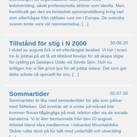
ledutveckling, såväl professionella aktörer som ideella. Men,
framförallt ger den en fantastisk sammanställning kring vad
som efterfrågas från cyklister runt om i Europa. De svenska
svaren torde vara väl representativa, […]
Tillstånd för stig i N 2000
30-08-20
I slutet av augusti fick vi ett efterlängtat besked. Vi har i snart
tre år jobbat på att få ett tillstånd beviljat för att skapa stigar
för cykling på Salsbjers Udde vid Sövde Sjön. Och nu
äntligen har vi fått grönt ljus för att jobba vidare. Det som gör
detta arbete så speciellt för oss, […]
Sommartider
02-07-20
Sommartider är lika med semestertider för alla som jobbar
med Stiftelsen. Det innebär att vi under juli månad inte
kommer finnas tillgängliga på mail, telefon eller via de sociala
kanalerna. Vi är åter bemannade från den 10 augusti.
Arbetet bland våra medlemmar i nätverket Mountainbike
Skåne rullar dock på för fullt med underhåll och utveckling