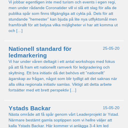
Vi jobbar egentligen inte med turism och events i egen regi,
men under rådande Coronatider vill vi slå ett slag för alla de
publika spår som finns tillgängliga att cykla på. Dels för att
stundande ”hemester” kan bjuda på lite nya utflyktsmål men
framförallt för att belysa vilka möjligheter vi har att komma ut
och […]
Nationell standard för
25-05-20
ledmarkering
Vi har under våren deltagit i ett antal workshops med fokus
på att få fram ett nationellt ramverk för ledgradering och
skyltning. Ett bra initiativ då det behövs ett ”nationellt”
ägarskap av frågan, något som blir tydligt att det saknas när
alla olika regionala initiativ samlas. Viktigt att detta arbete
fortsätter med ett brett perspektiv […]
Ystads Backar
15-05-20
Nästa område att få spår genom vårt Leaderprojekt är Ystad.
Närmare bestämt gamla soptippen som vi hellre väljer att
kalla Ystads Backar. Här kommer vi anlägga 3-4 km led