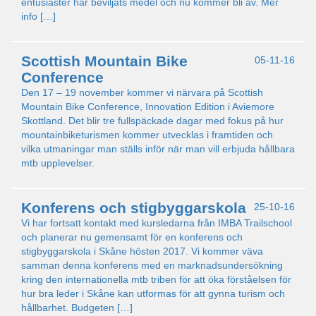
entusiaster har beviljats medel och nu kommer bli av. Mer
info […]
Scottish Mountain Bike
05-11-16
Conference
Den 17 – 19 november kommer vi närvara på Scottish
Mountain Bike Conference, Innovation Edition i Aviemore
Skottland. Det blir tre fullspäckade dagar med fokus på hur
mountainbiketurismen kommer utvecklas i framtiden och
vilka utmaningar man ställs inför när man vill erbjuda hållbara
mtb upplevelser.
Konferens och stigbyggarskola
25-10-16
Vi har fortsatt kontakt med kursledarna från IMBA Trailschool
och planerar nu gemensamt för en konferens och
stigbyggarskola i Skåne hösten 2017. Vi kommer väva
samman denna konferens med en marknadsundersökning
kring den internationella mtb triben för att öka förståelsen för
hur bra leder i Skåne kan utformas för att gynna turism och
hållbarhet. Budgeten […]