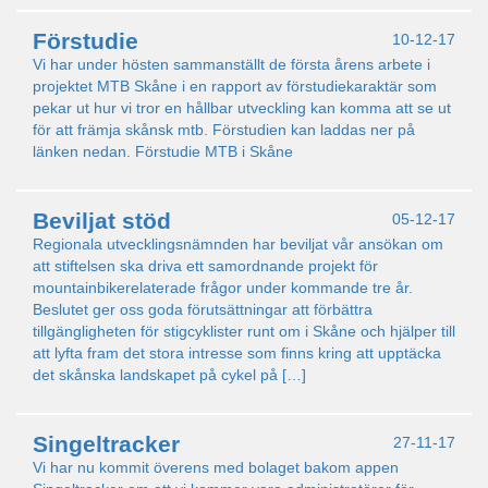
Förstudie
10-12-17
Vi har under hösten sammanställt de första årens arbete i
projektet MTB Skåne i en rapport av förstudiekaraktär som
pekar ut hur vi tror en hållbar utveckling kan komma att se ut
för att främja skånsk mtb. Förstudien kan laddas ner på
länken nedan. Förstudie MTB i Skåne
Beviljat stöd
05-12-17
Regionala utvecklingsnämnden har beviljat vår ansökan om
att stiftelsen ska driva ett samordnande projekt för
mountainbikerelaterade frågor under kommande tre år.
Beslutet ger oss goda förutsättningar att förbättra
tillgängligheten för stigcyklister runt om i Skåne och hjälper till
att lyfta fram det stora intresse som finns kring att upptäcka
det skånska landskapet på cykel på […]
Singeltracker
27-11-17
Vi har nu kommit överens med bolaget bakom appen