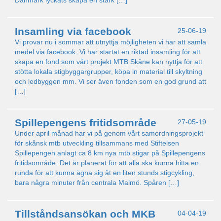
Danmark lyckats skapa en stark […]
Insamling via facebook
25-06-19
Vi provar nu i sommar att utnyttja möjligheten vi har att samla
medel via facebook. Vi har startat en riktad insamling för att
skapa en fond som vårt projekt MTB Skåne kan nyttja för att
stötta lokala stigbyggargrupper, köpa in material till skyltning
och ledbyggen mm. Vi ser även fonden som en god grund att
[…]
Spillepengens fritidsområde
27-05-19
Under april månad har vi på genom vårt samordningsprojekt
för skånsk mtb utveckling tillsammans med Stiftelsen
Spillepengen anlagt ca 8 km nya mtb stigar på Spillepengens
fritidsområde. Det är planerat för att alla ska kunna hitta en
runda för att kunna ägna sig åt en liten stunds stigcykling,
bara några minuter från centrala Malmö. Spåren […]
Tillståndsansökan och MKB
04-04-19