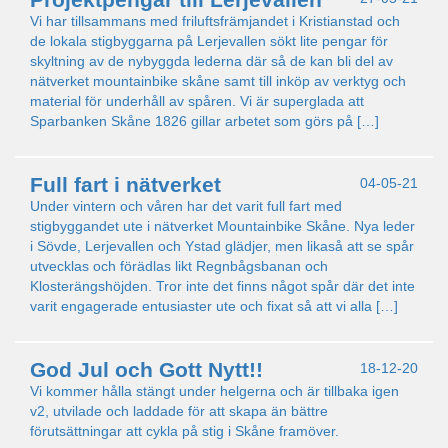
Vi har tillsammans med friluftsfrämjandet i Kristianstad och
de lokala stigbyggarna på Lerjevallen sökt lite pengar för
skyltning av de nybyggda lederna där så de kan bli del av
nätverket mountainbike skåne samt till inköp av verktyg och
material för underhåll av spåren. Vi är superglada att
Sparbanken Skåne 1826 gillar arbetet som görs på […]
Full fart i nätverket
04-05-21
Under vintern och våren har det varit full fart med
stigbyggandet ute i nätverket Mountainbike Skåne. Nya leder
i Sövde, Lerjevallen och Ystad glädjer, men likaså att se spår
utvecklas och förädlas likt Regnbågsbanan och
Klosterängshöjden. Tror inte det finns något spår där det inte
varit engagerade entusiaster ute och fixat så att vi alla […]
God Jul och Gott Nytt!!
18-12-20
Vi kommer hålla stängt under helgerna och är tillbaka igen
v2, utvilade och laddade för att skapa än bättre
förutsättningar att cykla på stig i Skåne framöver.