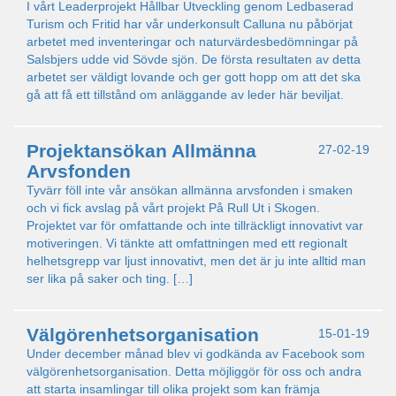
I vårt Leaderprojekt Hållbar Utveckling genom Ledbaserad
Turism och Fritid har vår underkonsult Calluna nu påbörjat
arbetet med inventeringar och naturvärdesbedömningar på
Salsbjers udde vid Sövde sjön. De första resultaten av detta
arbetet ser väldigt lovande och ger gott hopp om att det ska
gå att få ett tillstånd om anläggande av leder här beviljat.
Projektansökan Allmänna
27-02-19
Arvsfonden
Tyvärr föll inte vår ansökan allmänna arvsfonden i smaken
och vi fick avslag på vårt projekt På Rull Ut i Skogen.
Projektet var för omfattande och inte tillräckligt innovativt var
motiveringen. Vi tänkte att omfattningen med ett regionalt
helhetsgrepp var ljust innovativt, men det är ju inte alltid man
ser lika på saker och ting. […]
Välgörenhetsorganisation
15-01-19
Under december månad blev vi godkända av Facebook som
välgörenhetsorganisation. Detta möjliggör för oss och andra
att starta insamlingar till olika projekt som kan främja