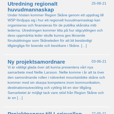
Utredning regionalt
25-08-21
huvudmannaskap
Under hösten kommer Region Skåne genom ett uppdrag till
WSP fördjupa sig i hur ett regionalt huvudmannaskap kan
organiseras och finansieras för de publika skånska mtb
lederna. Utredningen kommer titta på hur stigcyklingen och
dess uppmärkta leder skulle kunna ges liknande
förutsättningar som Skåneleden för att bli beständigt
tillgängliga för boende och besökare i Skåne. […]
Ny projektsamordnare
03-06-21
Vi är väldigt glada över att kunna presentera vårt nya
samarbete med Nellie Larsson. Nellie komme i år att ta över
den samordnande rollen i nätverket mountainbike skåne och
kommer med sin skarpa kompetens inom kommunikation,
destinationsutveckling och cykling bli en stor tillgång.
Samarbetet är möjligt tack vare stöd från Region Skåne och
är en […]
Projektpengar till Lerjevallen
27-05-21