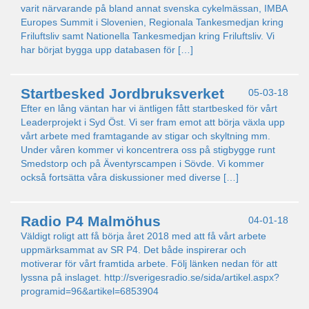
varit närvarande på bland annat svenska cykelmässan, IMBA
Europes Summit i Slovenien, Regionala Tankesmedjan kring
Friluftsliv samt Nationella Tankesmedjan kring Friluftsliv. Vi
har börjat bygga upp databasen för […]
Startbesked Jordbruksverket
05-03-18
Efter en lång väntan har vi äntligen fått startbesked för vårt
Leaderprojekt i Syd Öst. Vi ser fram emot att börja växla upp
vårt arbete med framtagande av stigar och skyltning mm.
Under våren kommer vi koncentrera oss på stigbygge runt
Smedstorp och på Äventyrscampen i Sövde. Vi kommer
också fortsätta våra diskussioner med diverse […]
Radio P4 Malmöhus
04-01-18
Väldigt roligt att få börja året 2018 med att få vårt arbete
uppmärksammat av SR P4. Det både inspirerar och
motiverar för vårt framtida arbete. Följ länken nedan för att
lyssna på inslaget. http://sverigesradio.se/sida/artikel.aspx?
programid=96&artikel=6853904