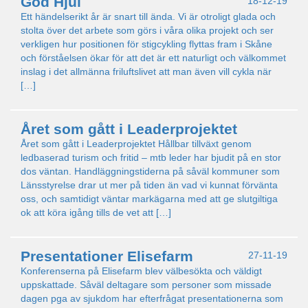
God Hjul
18-12-19
Ett händelserikt år är snart till ända. Vi är otroligt glada och
stolta över det arbete som görs i våra olika projekt och ser
verkligen hur positionen för stigcykling flyttas fram i Skåne
och förståelsen ökar för att det är ett naturligt och välkommet
inslag i det allmänna friluftslivet att man även vill cykla när
[…]
Året som gått i Leaderprojektet
Året som gått i Leaderprojektet Hållbar tillväxt genom
ledbaserad turism och fritid – mtb leder har bjudit på en stor
dos väntan. Handläggningstiderna på såväl kommuner som
Länsstyrelse drar ut mer på tiden än vad vi kunnat förvänta
oss, och samtidigt väntar markägarna med att ge slutgiltiga
ok att köra igång tills de vet att […]
Presentationer Elisefarm
27-11-19
Konferenserna på Elisefarm blev välbesökta och väldigt
uppskattade. Såväl deltagare som personer som missade
dagen pga av sjukdom har efterfrågat presentationerna som