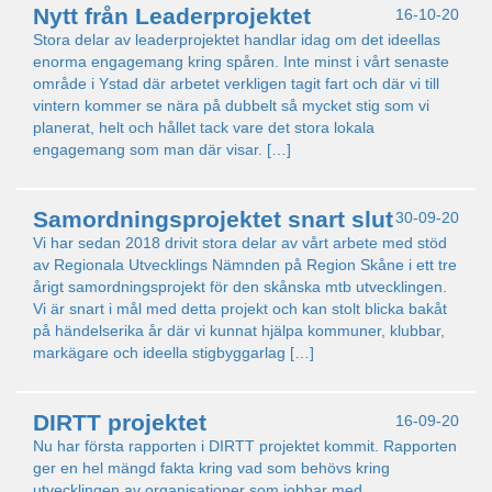
Nytt från Leaderprojektet
16-10-20
Stora delar av leaderprojektet handlar idag om det ideellas
enorma engagemang kring spåren. Inte minst i vårt senaste
område i Ystad där arbetet verkligen tagit fart och där vi till
vintern kommer se nära på dubbelt så mycket stig som vi
planerat, helt och hållet tack vare det stora lokala
engagemang som man där visar. […]
Samordningsprojektet snart slut
30-09-20
Vi har sedan 2018 drivit stora delar av vårt arbete med stöd
av Regionala Utvecklings Nämnden på Region Skåne i ett tre
årigt samordningsprojekt för den skånska mtb utvecklingen.
Vi är snart i mål med detta projekt och kan stolt blicka bakåt
på händelserika år där vi kunnat hjälpa kommuner, klubbar,
markägare och ideella stigbyggarlag […]
DIRTT projektet
16-09-20
Nu har första rapporten i DIRTT projektet kommit. Rapporten
ger en hel mängd fakta kring vad som behövs kring
utvecklingen av organisationer som jobbar med