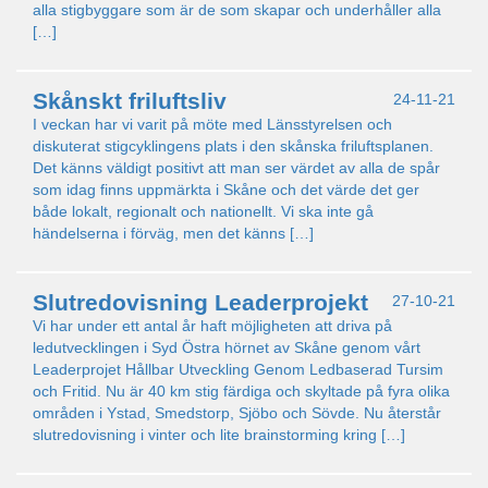
alla stigbyggare som är de som skapar och underhåller alla
[…]
Skånskt friluftsliv
24-11-21
I veckan har vi varit på möte med Länsstyrelsen och
diskuterat stigcyklingens plats i den skånska friluftsplanen.
Det känns väldigt positivt att man ser värdet av alla de spår
som idag finns uppmärkta i Skåne och det värde det ger
både lokalt, regionalt och nationellt. Vi ska inte gå
händelserna i förväg, men det känns […]
Slutredovisning Leaderprojekt
27-10-21
Vi har under ett antal år haft möjligheten att driva på
ledutvecklingen i Syd Östra hörnet av Skåne genom vårt
Leaderprojet Hållbar Utveckling Genom Ledbaserad Tursim
och Fritid. Nu är 40 km stig färdiga och skyltade på fyra olika
områden i Ystad, Smedstorp, Sjöbo och Sövde. Nu återstår
slutredovisning i vinter och lite brainstorming kring […]