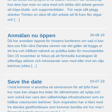
hos dem kan man nu vara med och stötta vårt arbete genom
att köpa klubb- och supporterkläder. För varje sålt plagg
skänker Trimtex en slant till vårt arbete att få fram fler stigar
och […]
Anmälan nu öppen
30-08-19
Då har anmälan öppnat för höstens konferens om vad vi kan
lära oss från våra Danska vänner när det gäller att bygga ut
ett bra och hållbart nätverk av publika leder för mountainbike.
Den 15 november är fokus på att förmedla kunskapen åt
offentliga aktörer och intressenter som med eller mot sin vilja
behöver jobba […]
Save the date
03-07-19
I höst kommer vi anordna ett seminarium för att lyfta fram
hur man kan skapa bra leder för allmänheten att nyttja och
som också kan vara den välbehövliga infrastrukturen som en
hållbar naturturism behöver. Som inspiration har vi klart med
tre danska gästföreläsare som kommer berätta om hur man i