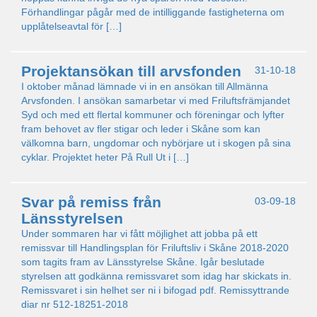
Förhandlingar pågår med de intilliggande fastigheterna om
upplåtelseavtal för […]
Projektansökan till arvsfonden
31-10-18
I oktober månad lämnade vi in en ansökan till Allmänna
Arvsfonden. I ansökan samarbetar vi med Friluftsfrämjandet
Syd och med ett flertal kommuner och föreningar och lyfter
fram behovet av fler stigar och leder i Skåne som kan
välkomna barn, ungdomar och nybörjare ut i skogen på sina
cyklar. Projektet heter På Rull Ut i […]
Svar på remiss från
03-09-18
Länsstyrelsen
Under sommaren har vi fått möjlighet att jobba på ett
remissvar till Handlingsplan för Friluftsliv i Skåne 2018-2020
som tagits fram av Länsstyrelse Skåne. Igår beslutade
styrelsen att godkänna remissvaret som idag har skickats in.
Remissvaret i sin helhet ser ni i bifogad pdf. Remissyttrande
diar nr 512-18251-2018