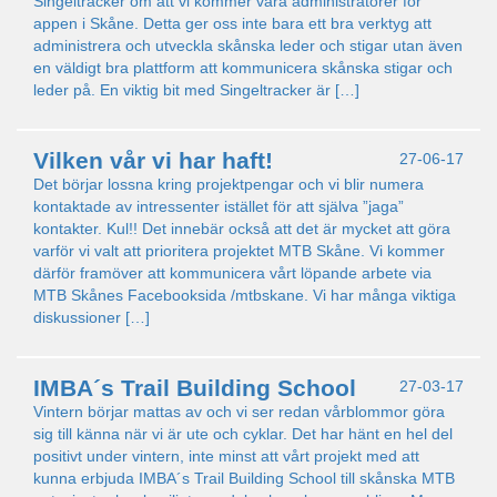
Singeltracker om att vi kommer vara administratörer för
appen i Skåne. Detta ger oss inte bara ett bra verktyg att
administrera och utveckla skånska leder och stigar utan även
en väldigt bra plattform att kommunicera skånska stigar och
leder på. En viktig bit med Singeltracker är […]
Vilken vår vi har haft!
27-06-17
Det börjar lossna kring projektpengar och vi blir numera
kontaktade av intressenter istället för att själva ”jaga”
kontakter. Kul!! Det innebär också att det är mycket att göra
varför vi valt att prioritera projektet MTB Skåne. Vi kommer
därför framöver att kommunicera vårt löpande arbete via
MTB Skånes Facebooksida /mtbskane. Vi har många viktiga
diskussioner […]
IMBA´s Trail Building School
27-03-17
Vintern börjar mattas av och vi ser redan vårblommor göra
sig till känna när vi är ute och cyklar. Det har hänt en hel del
positivt under vintern, inte minst att vårt projekt med att
kunna erbjuda IMBA´s Trail Building School till skånska MTB