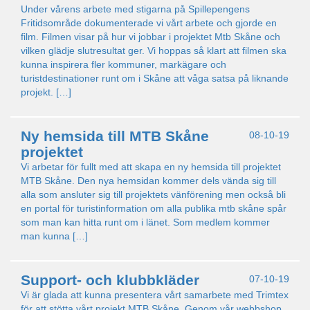
Under vårens arbete med stigarna på Spillepengens
Fritidsområde dokumenterade vi vårt arbete och gjorde en
film. Filmen visar på hur vi jobbar i projektet Mtb Skåne och
vilken glädje slutresultat ger. Vi hoppas så klart att filmen ska
kunna inspirera fler kommuner, markägare och
turistdestinationer runt om i Skåne att våga satsa på liknande
projekt. […]
Ny hemsida till MTB Skåne
08-10-19
projektet
Vi arbetar för fullt med att skapa en ny hemsida till projektet
MTB Skåne. Den nya hemsidan kommer dels vända sig till
alla som ansluter sig till projektets vänförening men också bli
en portal för turistinformation om alla publika mtb skåne spår
som man kan hitta runt om i länet. Som medlem kommer
man kunna […]
Support- och klubbkläder
07-10-19
Vi är glada att kunna presentera vårt samarbete med Trimtex
för att stötta vårt projekt MTB Skåne. Genom vår webbshop