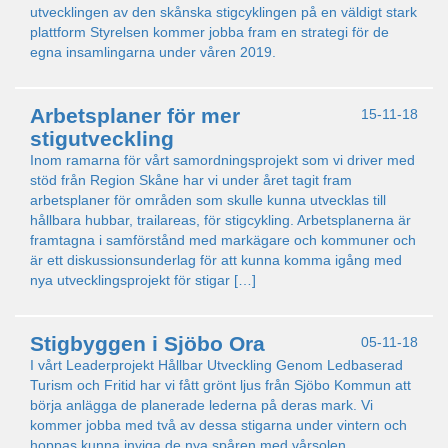
utvecklingen av den skånska stigcyklingen på en väldigt stark
plattform Styrelsen kommer jobba fram en strategi för de
egna insamlingarna under våren 2019.
Arbetsplaner för mer
15-11-18
stigutveckling
Inom ramarna för vårt samordningsprojekt som vi driver med
stöd från Region Skåne har vi under året tagit fram
arbetsplaner för områden som skulle kunna utvecklas till
hållbara hubbar, trailareas, för stigcykling. Arbetsplanerna är
framtagna i samförstånd med markägare och kommuner och
är ett diskussionsunderlag för att kunna komma igång med
nya utvecklingsprojekt för stigar […]
Stigbyggen i Sjöbo Ora
05-11-18
I vårt Leaderprojekt Hållbar Utveckling Genom Ledbaserad
Turism och Fritid har vi fått grönt ljus från Sjöbo Kommun att
börja anlägga de planerade lederna på deras mark. Vi
kommer jobba med två av dessa stigarna under vintern och
hoppas kunna inviga de nya spåren med vårsolen.