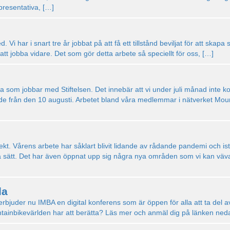
presentativa, […]
ed. Vi har i snart tre år jobbat på att få ett tillstånd beviljat för att ska
r att jobba vidare. Det som gör detta arbete så speciellt för oss, […]
 som jobbar med Stiftelsen. Det innebär att vi under juli månad inte kom
de från den 10 augusti. Arbetet bland våra medlemmar i nätverket Mount
kt. Vårens arbete har såklart blivit lidande av rådande pandemi och istä
sta sätt. Det har även öppnat upp sig några nya områden som vi kan väva
la
rbjuder nu IMBA en digital konferens som är öppen för alla att ta del a
tainbikevärlden har att berätta? Läs mer och anmäl dig på länken n