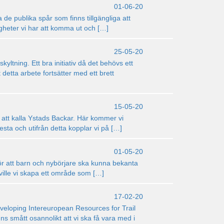
01-06-20
 de publika spår som finns tillgängliga att
ligheter vi har att komma ut och […]
25-05-20
yltning. Ett bra initiativ då det behövs ett
t detta arbete fortsätter med ett brett
15-05-20
 att kalla Ystads Backar. Här kommer vi
lesta och utifrån detta kopplar vi på […]
01-05-20
för att barn och nybörjare ska kunna bekanta
 ville vi skapa ett område som […]
17-02-20
Developing Intereuropean Resources for Trail
ns smått osannolikt att vi ska få vara med i