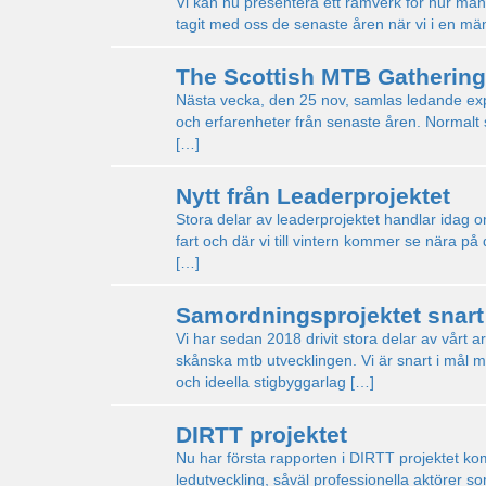
Vi kan nu presentera ett ramverk för hur man 
tagit med oss de senaste åren när vi i en män
The Scottish MTB Gathering
Nästa vecka, den 25 nov, samlas ledande exper
och erfarenheter från senaste åren. Normalt sät
[…]
Nytt från Leaderprojektet
Stora delar av leaderprojektet handlar idag 
fart och där vi till vintern kommer se nära p
[…]
Samordningsprojektet snart 
Vi har sedan 2018 drivit stora delar av vårt
skånska mtb utvecklingen. Vi är snart i mål 
och ideella stigbyggarlag […]
DIRTT projektet
Nu har första rapporten i DIRTT projektet k
ledutveckling, såväl professionella aktörer so