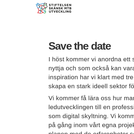
Save the date
I höst kommer vi anordna ett 
nyttja och som också kan var
inspiration har vi klart med 
skapa en stark ideell sektor fö
Vi kommer få lära oss hur man 
ledutvecklingen till en profes
som digital skyltning. Vi kom
på gång inom vårt egna proj
planen med de erfarenheter so