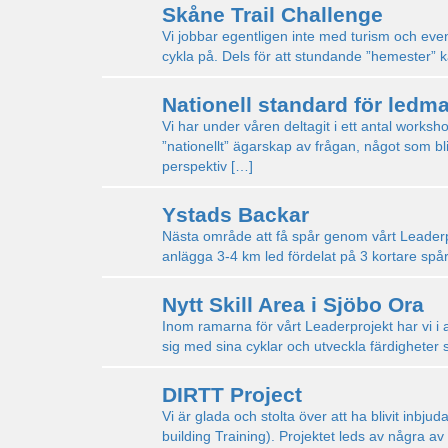
Skåne Trail Challenge
Vi jobbar egentligen inte med turism och event
cykla på. Dels för att stundande ”hemester” ka
Nationell standard för ledm
Vi har under våren deltagit i ett antal worksho
”nationellt” ägarskap av frågan, något som blir 
perspektiv […]
Ystads Backar
Nästa område att få spår genom vårt Leaderpr
anlägga 3-4 km led fördelat på 3 kortare spår. 
Nytt Skill Area i Sjöbo Ora
Inom ramarna för vårt Leaderprojekt har vi i 
sig med sina cyklar och utveckla färdigheter s
DIRTT Project
Vi är glada och stolta över att ha blivit inbj
building Training). Projektet leds av några a