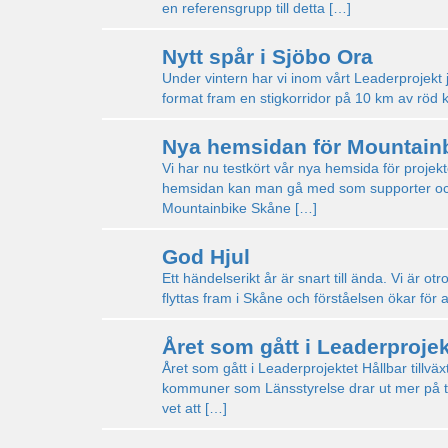
en referensgrupp till detta […]
Nytt spår i Sjöbo Ora
Under vintern har vi inom vårt Leaderprojekt job
format fram en stigkorridor på 10 km av röd 
Nya hemsidan för Mountain
Vi har nu testkört vår nya hemsida för proje
hemsidan kan man gå med som supporter och m
Mountainbike Skåne […]
God Hjul
Ett händelserikt år är snart till ända. Vi är ot
flyttas fram i Skåne och förståelsen ökar för a
Året som gått i Leaderprojek
Året som gått i Leaderprojektet Hållbar tillv
kommuner som Länsstyrelse drar ut mer på tide
vet att […]