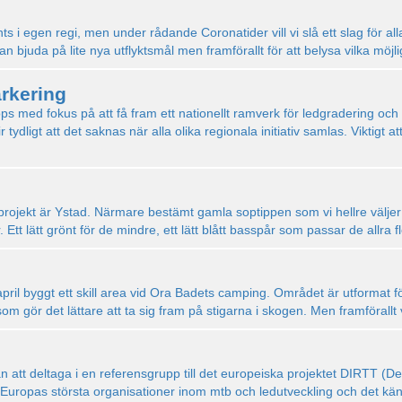
s i egen regi, men under rådande Coronatider vill vi slå ett slag för alla
n bjuda på lite nya utflyktsmål men framförallt för att belysa vilka möj
arkering
ps med fokus på att få fram ett nationellt ramverk för ledgradering och sk
tydligt att det saknas när alla olika regionala initiativ samlas. Viktigt at
ojekt är Ystad. Närmare bestämt gamla soptippen som vi hellre väljer
Ett lätt grönt för de mindre, ett lätt blått basspår som passar de allra f
april byggt ett skill area vid Ora Badets camping. Området är utformat 
om gör det lättare att ta sig fram på stigarna i skogen. Men framförallt
udan att deltaga i en referensgrupp till det europeiska projektet DIRTT (
v Europas största organisationer inom mtb och ledutveckling och det kän