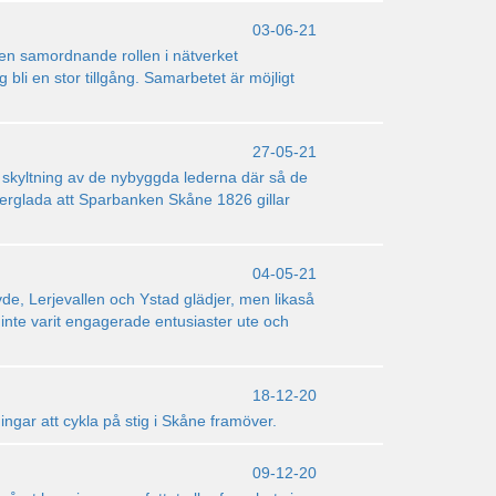
03-06-21
den samordnande rollen i nätverket
i en stor tillgång. Samarbetet är möjligt
27-05-21
ör skyltning av de nybyggda lederna där så de
uperglada att Sparbanken Skåne 1826 gillar
04-05-21
vde, Lerjevallen och Ystad glädjer, men likaså
 inte varit engagerade entusiaster ute och
18-12-20
ingar att cykla på stig i Skåne framöver.
09-12-20