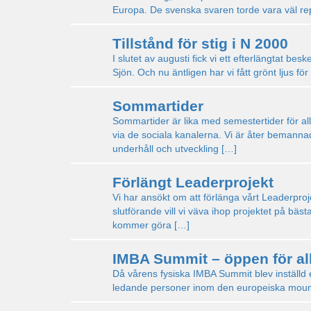
Europa. De svenska svaren torde vara väl re
Tillstånd för stig i N 2000
I slutet av augusti fick vi ett efterlängtat besk
Sjön. Och nu äntligen har vi fått grönt ljus fö
Sommartider
Sommartider är lika med semestertider för alla
via de sociala kanalerna. Vi är åter bemanna
underhåll och utveckling […]
Förlängt Leaderprojekt
Vi har ansökt om att förlänga vårt Leaderproje
slutförande vill vi väva ihop projektet på bä
kommer göra […]
IMBA Summit – öppen för al
Då vårens fysiska IMBA Summit blev inställd e
ledande personer inom den europeiska moun