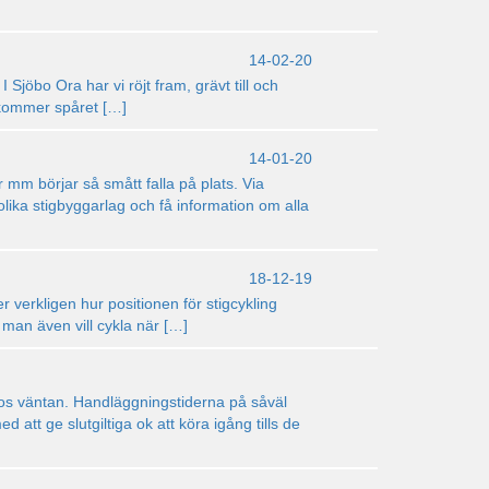
14-02-20
I Sjöbo Ora har vi röjt fram, grävt till och
l kommer spåret […]
14-01-20
mm börjar så smått falla på plats. Via
ika stigbyggarlag och få information om alla
18-12-19
er verkligen hur positionen för stigcykling
t man även vill cykla när […]
 dos väntan. Handläggningstiderna på såväl
tt ge slutgiltiga ok att köra igång tills de