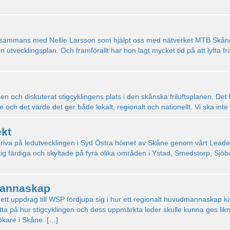
llsammans med Nellie Larsson som hjälpt oss med nätverket MTB Skån
en utvecklingsplan. Och framförallt har hon lagt mycket tid på att lyft
n och diskuterat stigcyklingens plats i den skånska friluftsplanen. Det 
 och det värde det ger både lokalt, regionalt och nationellt. Vi ska in
ekt
tt driva på ledutvecklingen i Syd Östra hörnet av Skåne genom vårt Lead
ig färdiga och skyltade på fyra olika områden i Ystad, Smedstorp, Sjöbo
mannaskap
uppdrag till WSP fördjupa sig i hur ett regionalt huvudmannaskap kan
a på hur stigcyklingen och dess uppmärkta leder skulle kunna ges lik
sökare i Skåne. […]