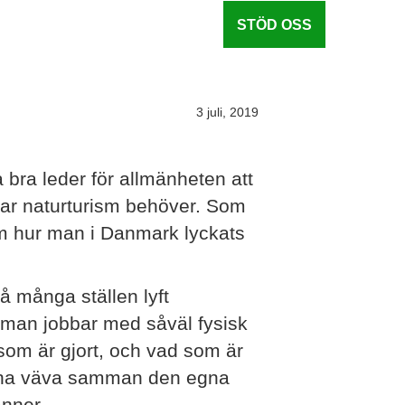
STÖD OSS
3 juli, 2019
 bra leder för allmänheten att
bar naturturism behöver. Som
om hur man i Danmark lyckats
å många ställen lyft
ur man jobbar med såväl fysisk
som är gjort, och vad som är
unna väva samman den egna
änner.