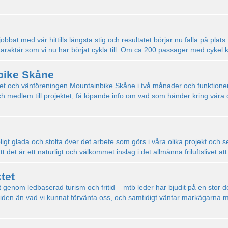
bat med vår hittills längsta stig och resultatet börjar nu falla på plats. 
karaktär som vi nu har börjat cykla till. Om ca 200 passager med cyke
bike Skåne
ktet och vänföreningen Mountainbike Skåne i två månader och funktioner 
edlem till projektet, få löpande info om vad som händer kring våra ol
roligt glada och stolta över det arbete som görs i våra olika projekt och s
tt det är ett naturligt och välkommet inslag i det allmänna friluftslivet at
tet
äxt genom ledbaserad turism och fritid – mtb leder har bjudit på en stor
n än vad vi kunnat förvänta oss, och samtidigt väntar markägarna med a