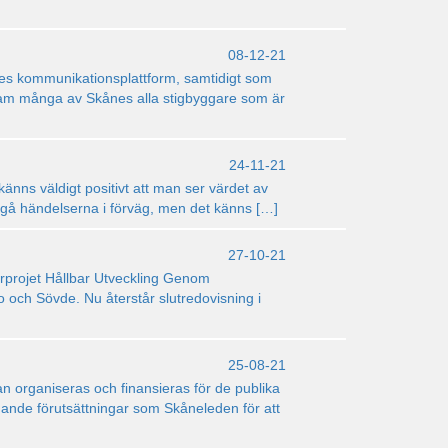
08-12-21
es kommunikationsplattform, samtidigt som
a fram många av Skånes alla stigbyggare som är
24-11-21
känns väldigt positivt att man ser värdet av
te gå händelserna i förväg, men det känns […]
27-10-21
erprojet Hållbar Utveckling Genom
 och Sövde. Nu återstår slutredovisning i
25-08-21
 organiseras och finansieras för de publika
nande förutsättningar som Skåneleden för att