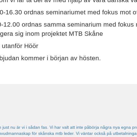
0-16.30 ordnas seminariumet med fokus mot off
0-12.00 ordnas samma seminarium med fokus me
agera sig inom projektet MTB Skåne
 utanför Höör
nbjudan kommer i början av hösten.
h just nu är vi i sådan fas. Vi har valt att inte påbörja några nya egna p
dmannaskap för skånska mtb leder. Vi väntar också på utbetalningar