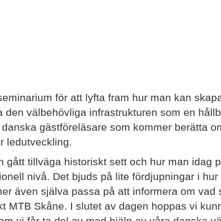
seminarium för att lyfta fram hur man kan skapa
a den välbehövliga infrastrukturen som en håll
tre danska gästföreläsare som kommer berätta 
r ledutveckling.
gått tillväga historiskt sett och hur man idag p
sionell nivå. Det bjuds på lite fördjupningar i h
mer även själva passa på att informera om vad 
ekt MTB Skåne. I slutet av dagen hoppas vi k
m vi får ta del av med hjälp av våra danska v