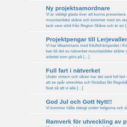
Ny projektsamordnare
Vi är väldigt glada över att kunna presenter
mountainbike skåne och kommer med sin skarp
tack vare stöd från Region Skåne och är en 
Projektpengar till Lerjevalle
Vi har tillsammans med friluftsfrämjandet i K
kan bli del av nätverket mountainbike skåne s
arbetet som görs på […]
Full fart i nätverket
Under vintern och våren har det varit full fa
att se spår utvecklas och förädlas likt Regnb
fixat så att vi alla […]
God Jul och Gott Nytt!!
Vi kommer hålla stängt under helgerna och är t
Ramverk för utveckling av p