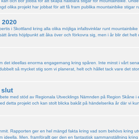
kan och bör jobba för att skapa hållbara stigar för mountainbike. Under
gd olika projekt har jobbat för att få fram publika mountainbike stigar 
 2020
tis i Skottland kring alla olika möjliga infallsvinklar runt mountainbik
t årets höjdpunkt att åka över och förkovra sig, men i år blir det helt di
om det ideellas enorma engagemang kring spåren. Inte minst i vårt senas
å dubbelt så mycket stig som vi planerat, helt och hållet tack vare det 
slut
 arbete med stöd av Regionala Utvecklings Nämnden på Region Skåne i et
med detta projekt och kan stolt blicka bakåt på händelserika år där vi 
ommit. Rapporten ger en hel mängd fakta kring vad som behövs kring u
m ideella. Men, framförallt ger den en fantastisk sammanställning kring 