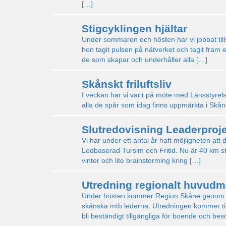
[…]
Stigcyklingen hjältar
Under sommaren och hösten har vi jobbat ti
hon tagit pulsen på nätverket och tagit fram 
de som skapar och underhåller alla […]
Skånskt friluftsliv
I veckan har vi varit på möte med Länsstyrelse
alla de spår som idag finns uppmärkta i Skåne
Slutredovisning Leaderproj
Vi har under ett antal år haft möjligheten a
Ledbaserad Tursim och Fritid. Nu är 40 km st
vinter och lite brainstorming kring […]
Utredning regionalt huvud
Under hösten kommer Region Skåne genom ett 
skånska mtb lederna. Utredningen kommer titt
bli beständigt tillgängliga för boende och be