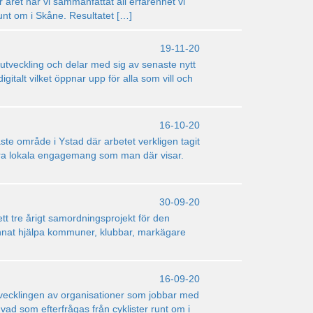
 året har vi sammanfattat all erfarenhet vi
runt om i Skåne. Resultatet […]
19-11-20
e utveckling och delar med sig av senaste nytt
gitalt vilket öppnar upp för alla som vill och
16-10-20
te område i Ystad där arbetet verkligen tagit
stora lokala engagemang som man där visar.
30-09-20
t tre årigt samordningsprojekt för den
kunnat hjälpa kommuner, klubbar, markägare
16-09-20
tvecklingen av organisationer som jobbar med
vad som efterfrågas från cyklister runt om i