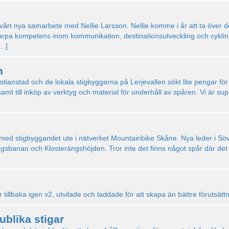
a vårt nya samarbete med Nellie Larsson. Nellie komme i år att ta över 
a kompetens inom kommunikation, destinationsutveckling och cykling bl
[…]
n
ristianstad och de lokala stigbyggarna på Lerjevallen sökt lite pengar f
amt till inköp av verktyg och material för underhåll av spåren. Vi är s
rt med stigbyggandet ute i nätverket Mountainbike Skåne. Nya leder i Sö
ågsbanan och Klosterängshöjden. Tror inte det finns något spår där det
illbaka igen v2, utvilade och laddade för att skapa än bättre förutsättn
ublika stigar