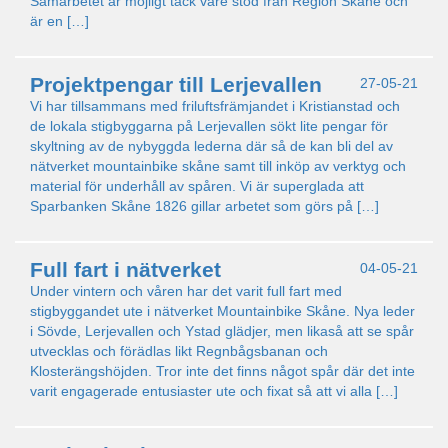
Samarbetet är möjligt tack vare stöd från Region Skåne och
är en […]
Projektpengar till Lerjevallen
27-05-21
Vi har tillsammans med friluftsfrämjandet i Kristianstad och
de lokala stigbyggarna på Lerjevallen sökt lite pengar för
skyltning av de nybyggda lederna där så de kan bli del av
nätverket mountainbike skåne samt till inköp av verktyg och
material för underhåll av spåren. Vi är superglada att
Sparbanken Skåne 1826 gillar arbetet som görs på […]
Full fart i nätverket
04-05-21
Under vintern och våren har det varit full fart med
stigbyggandet ute i nätverket Mountainbike Skåne. Nya leder
i Sövde, Lerjevallen och Ystad glädjer, men likaså att se spår
utvecklas och förädlas likt Regnbågsbanan och
Klosterängshöjden. Tror inte det finns något spår där det inte
varit engagerade entusiaster ute och fixat så att vi alla […]