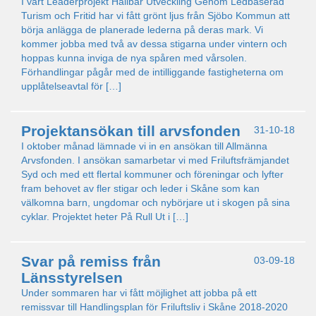
I vårt Leaderprojekt Hållbar Utveckling Genom Ledbaserad
Turism och Fritid har vi fått grönt ljus från Sjöbo Kommun att
börja anlägga de planerade lederna på deras mark. Vi
kommer jobba med två av dessa stigarna under vintern och
hoppas kunna inviga de nya spåren med vårsolen.
Förhandlingar pågår med de intilliggande fastigheterna om
upplåtelseavtal för […]
Projektansökan till arvsfonden
31-10-18
I oktober månad lämnade vi in en ansökan till Allmänna
Arvsfonden. I ansökan samarbetar vi med Friluftsfrämjandet
Syd och med ett flertal kommuner och föreningar och lyfter
fram behovet av fler stigar och leder i Skåne som kan
välkomna barn, ungdomar och nybörjare ut i skogen på sina
cyklar. Projektet heter På Rull Ut i […]
Svar på remiss från
03-09-18
Länsstyrelsen
Under sommaren har vi fått möjlighet att jobba på ett
remissvar till Handlingsplan för Friluftsliv i Skåne 2018-2020