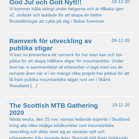
God Jul och Gott Nytt!!
18-12-20
Vi kommer hålla stängt under helgerna och är tillbaka igen
v2, utvilade och laddade för att skapa än bättre
förutsättningar att cykla på stig i Skåne framöver.
Ramverk för utveckling av
09-12-20
publika stigar
Vi kan nu presentera ett ramverk för hur man kan och bör
jobba för att skapa hållbara stigar för mountainbike. Under
året har vi sammanfattat all erfarenhet vi tagit med oss de
senaste åren när vi i en mängd olika projekt har jobbat för att
få fram publika mountainbike stigar runt om i Skåne.
Resultatet […]
The Scottish MTB Gathering
19-11-20
2020
Nästa vecka, den 25 nov, samlas ledande expertis i Skottland
kring alla olika möjliga infallsvinklar runt mountainbike
utveckling och delar med sig av senaste nytt och
erfarenheter från senaste åren. Normalt sätt årets höjdpunkt