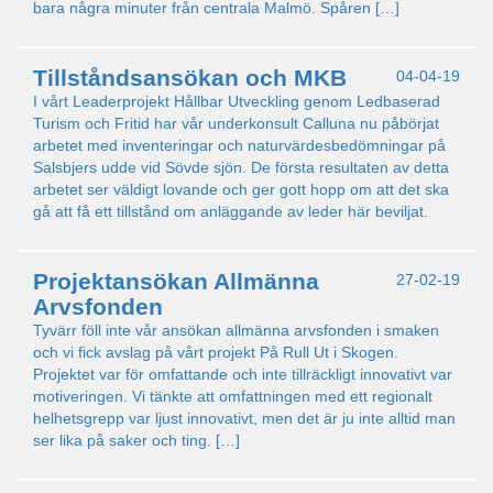
bara några minuter från centrala Malmö. Spåren […]
Tillståndsansökan och MKB
04-04-19
I vårt Leaderprojekt Hållbar Utveckling genom Ledbaserad
Turism och Fritid har vår underkonsult Calluna nu påbörjat
arbetet med inventeringar och naturvärdesbedömningar på
Salsbjers udde vid Sövde sjön. De första resultaten av detta
arbetet ser väldigt lovande och ger gott hopp om att det ska
gå att få ett tillstånd om anläggande av leder här beviljat.
Projektansökan Allmänna
27-02-19
Arvsfonden
Tyvärr föll inte vår ansökan allmänna arvsfonden i smaken
och vi fick avslag på vårt projekt På Rull Ut i Skogen.
Projektet var för omfattande och inte tillräckligt innovativt var
motiveringen. Vi tänkte att omfattningen med ett regionalt
helhetsgrepp var ljust innovativt, men det är ju inte alltid man
ser lika på saker och ting. […]