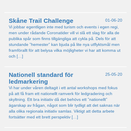
Skåne Trail Challenge
01-06-20
Vi jobbar egentligen inte med turism och events i egen regi,
men under rådande Coronatider vill vi slå ett slag för alla de
publika spår som finns tillgängliga att cykla på. Dels för att
stundande ”hemester” kan bjuda på lite nya utflyktsmål men
framförallt för att belysa vilka möjligheter vi har att komma ut
och […]
Nationell standard för
25-05-20
ledmarkering
Vi har under våren deltagit i ett antal workshops med fokus
på att få fram ett nationellt ramverk för ledgradering och
skyltning. Ett bra initiativ då det behövs ett ”nationellt”
ägarskap av frågan, något som blir tydligt att det saknas när
alla olika regionala initiativ samlas. Viktigt att detta arbete
fortsätter med ett brett perspektiv […]