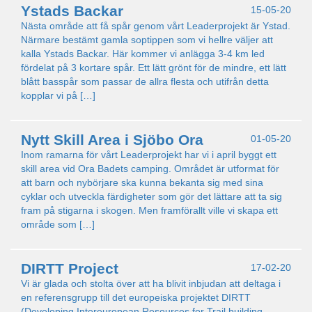
Ystads Backar
15-05-20
Nästa område att få spår genom vårt Leaderprojekt är Ystad.
Närmare bestämt gamla soptippen som vi hellre väljer att
kalla Ystads Backar. Här kommer vi anlägga 3-4 km led
fördelat på 3 kortare spår. Ett lätt grönt för de mindre, ett lätt
blått basspår som passar de allra flesta och utifrån detta
kopplar vi på […]
Nytt Skill Area i Sjöbo Ora
01-05-20
Inom ramarna för vårt Leaderprojekt har vi i april byggt ett
skill area vid Ora Badets camping. Området är utformat för
att barn och nybörjare ska kunna bekanta sig med sina
cyklar och utveckla färdigheter som gör det lättare att ta sig
fram på stigarna i skogen. Men framförallt ville vi skapa ett
område som […]
DIRTT Project
17-02-20
Vi är glada och stolta över att ha blivit inbjudan att deltaga i
en referensgrupp till det europeiska projektet DIRTT
(Developing Intereuropean Resources for Trail building