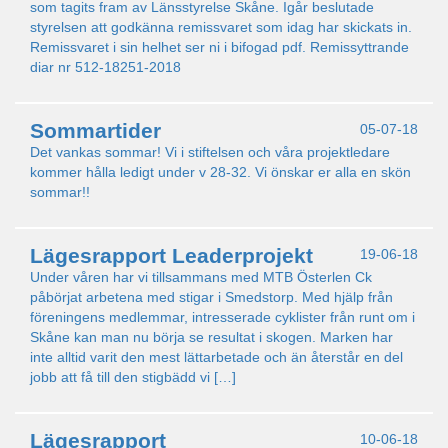
som tagits fram av Länsstyrelse Skåne. Igår beslutade
styrelsen att godkänna remissvaret som idag har skickats in.
Remissvaret i sin helhet ser ni i bifogad pdf. Remissyttrande
diar nr 512-18251-2018
Sommartider
05-07-18
Det vankas sommar! Vi i stiftelsen och våra projektledare
kommer hålla ledigt under v 28-32. Vi önskar er alla en skön
sommar!!
Lägesrapport Leaderprojekt
19-06-18
Under våren har vi tillsammans med MTB Österlen Ck
påbörjat arbetena med stigar i Smedstorp. Med hjälp från
föreningens medlemmar, intresserade cyklister från runt om i
Skåne kan man nu börja se resultat i skogen. Marken har
inte alltid varit den mest lättarbetade och än återstår en del
jobb att få till den stigbädd vi […]
Lägesrapport
10-06-18