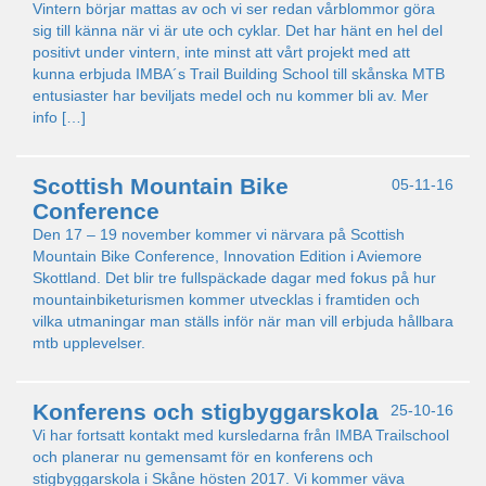
Vintern börjar mattas av och vi ser redan vårblommor göra
sig till känna när vi är ute och cyklar. Det har hänt en hel del
positivt under vintern, inte minst att vårt projekt med att
kunna erbjuda IMBA´s Trail Building School till skånska MTB
entusiaster har beviljats medel och nu kommer bli av. Mer
info […]
Scottish Mountain Bike
05-11-16
Conference
Den 17 – 19 november kommer vi närvara på Scottish
Mountain Bike Conference, Innovation Edition i Aviemore
Skottland. Det blir tre fullspäckade dagar med fokus på hur
mountainbiketurismen kommer utvecklas i framtiden och
vilka utmaningar man ställs inför när man vill erbjuda hållbara
mtb upplevelser.
Konferens och stigbyggarskola
25-10-16
Vi har fortsatt kontakt med kursledarna från IMBA Trailschool
och planerar nu gemensamt för en konferens och
stigbyggarskola i Skåne hösten 2017. Vi kommer väva