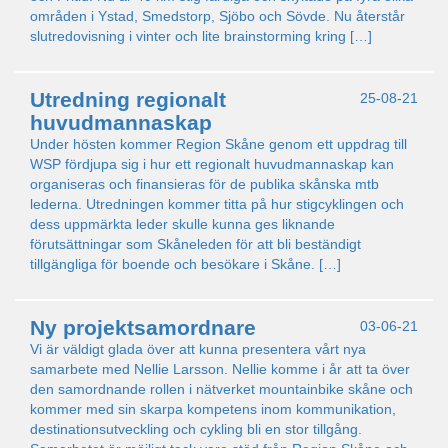
områden i Ystad, Smedstorp, Sjöbo och Sövde. Nu återstår
slutredovisning i vinter och lite brainstorming kring […]
Utredning regionalt
25-08-21
huvudmannaskap
Under hösten kommer Region Skåne genom ett uppdrag till
WSP fördjupa sig i hur ett regionalt huvudmannaskap kan
organiseras och finansieras för de publika skånska mtb
lederna. Utredningen kommer titta på hur stigcyklingen och
dess uppmärkta leder skulle kunna ges liknande
förutsättningar som Skåneleden för att bli beständigt
tillgängliga för boende och besökare i Skåne. […]
Ny projektsamordnare
03-06-21
Vi är väldigt glada över att kunna presentera vårt nya
samarbete med Nellie Larsson. Nellie komme i år att ta över
den samordnande rollen i nätverket mountainbike skåne och
kommer med sin skarpa kompetens inom kommunikation,
destinationsutveckling och cykling bli en stor tillgång.