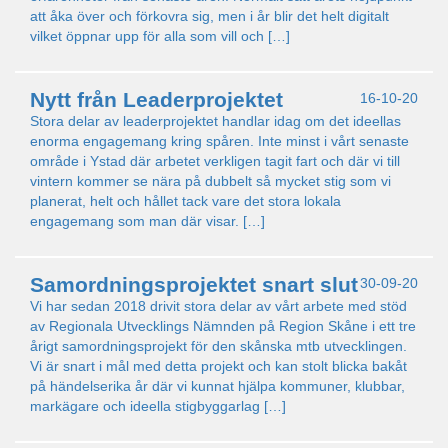
att åka över och förkovra sig, men i år blir det helt digitalt
vilket öppnar upp för alla som vill och […]
Nytt från Leaderprojektet
16-10-20
Stora delar av leaderprojektet handlar idag om det ideellas
enorma engagemang kring spåren. Inte minst i vårt senaste
område i Ystad där arbetet verkligen tagit fart och där vi till
vintern kommer se nära på dubbelt så mycket stig som vi
planerat, helt och hållet tack vare det stora lokala
engagemang som man där visar. […]
Samordningsprojektet snart slut
30-09-20
Vi har sedan 2018 drivit stora delar av vårt arbete med stöd
av Regionala Utvecklings Nämnden på Region Skåne i ett tre
årigt samordningsprojekt för den skånska mtb utvecklingen.
Vi är snart i mål med detta projekt och kan stolt blicka bakåt
på händelserika år där vi kunnat hjälpa kommuner, klubbar,
markägare och ideella stigbyggarlag […]