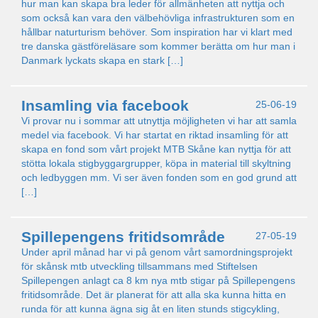
hur man kan skapa bra leder för allmänheten att nyttja och
som också kan vara den välbehövliga infrastrukturen som en
hållbar naturturism behöver. Som inspiration har vi klart med
tre danska gästföreläsare som kommer berätta om hur man i
Danmark lyckats skapa en stark […]
Insamling via facebook
25-06-19
Vi provar nu i sommar att utnyttja möjligheten vi har att samla
medel via facebook. Vi har startat en riktad insamling för att
skapa en fond som vårt projekt MTB Skåne kan nyttja för att
stötta lokala stigbyggargrupper, köpa in material till skyltning
och ledbyggen mm. Vi ser även fonden som en god grund att
[…]
Spillepengens fritidsområde
27-05-19
Under april månad har vi på genom vårt samordningsprojekt
för skånsk mtb utveckling tillsammans med Stiftelsen
Spillepengen anlagt ca 8 km nya mtb stigar på Spillepengens
fritidsområde. Det är planerat för att alla ska kunna hitta en
runda för att kunna ägna sig åt en liten stunds stigcykling,