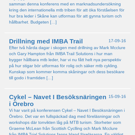
samman denna konferens med en marknadsundersökning
kring den internationella mtb triben för att öka förståelsen för
hur bra leder i Skåne kan utformas för att gynna turism och
hållbarhet. Budgeten […]
Drillning med IMBA Trail
17-09-16
Efter två hårda dagar i skogen med drillning av Mark Mcclure
och Gary Hampton från IMBA Trail Solutions i hur man
bygger hållbara mtb leder, har vi nu fått helt nya perspektiv
på hur stigar bör utformas för rolig och säker mtb cykling.
Kunskap som kommer komma skåningar och dess besökare
till godo i framtiden […]
Cykel – Navet I Besöksnäringen
15-09-16
i Örebro
Vi har varit på konferensen Cykel – Navet I Besöksnäringen i
Örebro. Det var en fullspäckad dag med föreläsningar och
workshops där tonvikten låg på MTB turism. Storheter som
Graeme McLean från Scottish Cyclling och Mark Mcclure
från IMBA Trial Solutions fanns bland föreläsarna. En väldigt