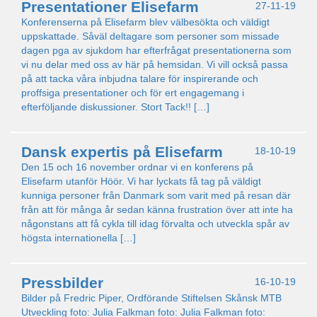
Presentationer Elisefarm
27-11-19
Konferenserna på Elisefarm blev välbesökta och väldigt
uppskattade. Såväl deltagare som personer som missade
dagen pga av sjukdom har efterfrågat presentationerna som
vi nu delar med oss av här på hemsidan. Vi vill också passa
på att tacka våra inbjudna talare för inspirerande och
proffsiga presentationer och för ert engagemang i
efterföljande diskussioner. Stort Tack!! […]
Dansk expertis på Elisefarm
18-10-19
Den 15 och 16 november ordnar vi en konferens på
Elisefarm utanför Höör. Vi har lyckats få tag på väldigt
kunniga personer från Danmark som varit med på resan där
från att för många år sedan känna frustration över att inte ha
någonstans att få cykla till idag förvalta och utveckla spår av
högsta internationella […]
Pressbilder
16-10-19
Bilder på Fredric Piper, Ordförande Stiftelsen Skånsk MTB
Utveckling foto: Julia Falkman foto: Julia Falkman foto: