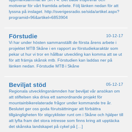
motiverar för vårt framtida arbete. Följ länken nedan för att
lyssna på inslaget. http://sverigesradio.se/sida/artikel.aspx?
programid=96&artikel=6853904
Förstudie
10-12-17
Vi har under hösten sammanställt de första årens arbete i
projektet MTB Skåne i en rapport av förstudiekaraktär som
pekar ut hur vi tror en hållbar utveckling kan komma att se ut
för att främja skånsk mtb. Förstudien kan laddas ner på
länken nedan. Förstudie MTB i Skåne
Beviljat stöd
05-12-17
Regionala utvecklingsnämnden har beviljat vår ansökan om
att stiftelsen ska driva ett samordnande projekt för
mountainbikerelaterade frågor under kommande tre år.
Beslutet ger oss goda förutsättningar att förbättra
tillgängligheten för stigcyklister runt om i Skåne och hjälper till
att lyfta fram det stora intresse som finns kring att upptäcka
det skånska landskapet på cykel på […]