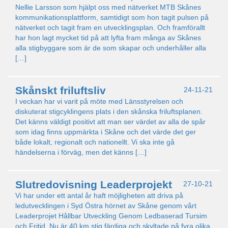
Nellie Larsson som hjälpt oss med nätverket MTB Skånes
kommunikationsplattform, samtidigt som hon tagit pulsen på
nätverket och tagit fram en utvecklingsplan. Och framförallt
har hon lagt mycket tid på att lyfta fram många av Skånes
alla stigbyggare som är de som skapar och underhåller alla
[…]
Skånskt friluftsliv
24-11-21
I veckan har vi varit på möte med Länsstyrelsen och
diskuterat stigcyklingens plats i den skånska friluftsplanen.
Det känns väldigt positivt att man ser värdet av alla de spår
som idag finns uppmärkta i Skåne och det värde det ger
både lokalt, regionalt och nationellt. Vi ska inte gå
händelserna i förväg, men det känns […]
Slutredovisning Leaderprojekt
27-10-21
Vi har under ett antal år haft möjligheten att driva på
ledutvecklingen i Syd Östra hörnet av Skåne genom vårt
Leaderprojet Hållbar Utveckling Genom Ledbaserad Tursim
och Fritid. Nu är 40 km stig färdiga och skyltade på fyra olika