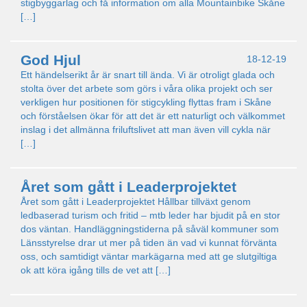
stigbyggarlag och få information om alla Mountainbike Skåne
[…]
God Hjul
18-12-19
Ett händelserikt år är snart till ända. Vi är otroligt glada och
stolta över det arbete som görs i våra olika projekt och ser
verkligen hur positionen för stigcykling flyttas fram i Skåne
och förståelsen ökar för att det är ett naturligt och välkommet
inslag i det allmänna friluftslivet att man även vill cykla när
[…]
Året som gått i Leaderprojektet
Året som gått i Leaderprojektet Hållbar tillväxt genom
ledbaserad turism och fritid – mtb leder har bjudit på en stor
dos väntan. Handläggningstiderna på såväl kommuner som
Länsstyrelse drar ut mer på tiden än vad vi kunnat förvänta
oss, och samtidigt väntar markägarna med att ge slutgiltiga
ok att köra igång tills de vet att […]