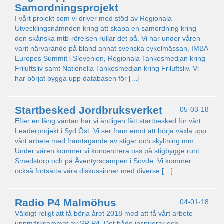
Samordningsprojekt
I vårt projekt som vi driver med stöd av Regionala
Utvecklingsnämnden kring att skapa en samordning kring
den skånska mtb-rörelsen rullar det på. Vi har under våren
varit närvarande på bland annat svenska cykelmässan, IMBA
Europes Summit i Slovenien, Regionala Tankesmedjan kring
Friluftsliv samt Nationella Tankesmedjan kring Friluftsliv. Vi
har börjat bygga upp databasen för […]
Startbesked Jordbruksverket
05-03-18
Efter en lång väntan har vi äntligen fått startbesked för vårt
Leaderprojekt i Syd Öst. Vi ser fram emot att börja växla upp
vårt arbete med framtagande av stigar och skyltning mm.
Under våren kommer vi koncentrera oss på stigbygge runt
Smedstorp och på Äventyrscampen i Sövde. Vi kommer
också fortsätta våra diskussioner med diverse […]
Radio P4 Malmöhus
04-01-18
Väldigt roligt att få börja året 2018 med att få vårt arbete
uppmärksammat av SR P4. Det både inspirerar och