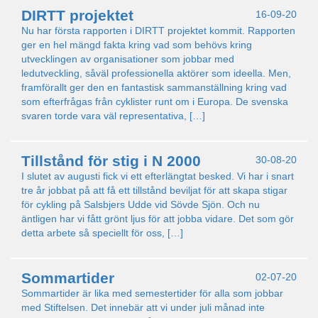
DIRTT projektet
16-09-20
Nu har första rapporten i DIRTT projektet kommit. Rapporten
ger en hel mängd fakta kring vad som behövs kring
utvecklingen av organisationer som jobbar med
ledutveckling, såväl professionella aktörer som ideella. Men,
framförallt ger den en fantastisk sammanställning kring vad
som efterfrågas från cyklister runt om i Europa. De svenska
svaren torde vara väl representativa, […]
Tillstånd för stig i N 2000
30-08-20
I slutet av augusti fick vi ett efterlängtat besked. Vi har i snart
tre år jobbat på att få ett tillstånd beviljat för att skapa stigar
för cykling på Salsbjers Udde vid Sövde Sjön. Och nu
äntligen har vi fått grönt ljus för att jobba vidare. Det som gör
detta arbete så speciellt för oss, […]
Sommartider
02-07-20
Sommartider är lika med semestertider för alla som jobbar
med Stiftelsen. Det innebär att vi under juli månad inte