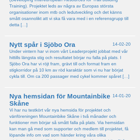
Training). Projektet leds av några av Europas största
organisationer inom mtb och ledutveckling och det känns
smått osannolikt att vi ska få vara med i en referensgrupp till
detta […]
Nytt spår i Sjöbo Ora
14-02-20
Under vintern har vi inom vårt Leaderprojekt jobbat med vår
hittills längsta stig och resultatet börjar nu falla på plats. I
Sjöbo Ora har vi röjt fram, grävt till och format fram en
stigkorridor på 10 km av röd karaktär som vi nu har börjat
cykla till. Om ca 200 passager med cykel kommer spåret […]
Nya hemsidan för Mountainbike
14-01-20
Skåne
Vi har nu testkört vår nya hemsida för projektet och
vänföreningen Mountainbike Skåne i två månader och
funktioner mm börjar så smått falla på plats. Via hemsidan
kan man gå med som supporter och medlem till projektet, få
löpande info om vad som händer kring våra olika